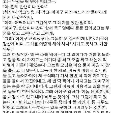
고는 뚜껑을 딱 덮어 부리고는,
"아, 인제 반년이나 찬다."
(청자:다 먹고?) 응. 다 먹고. 아이구 저거 며느리가 들어간게
저거 바깥주인이,
"아이, 어쩌더냐?" 그런게로 그 얘기를 했단 말이여.
"아이구, 반년이나 찬다 함서 목구멍에다 퐁퐁 집어넣고는 뚜
껑을 덮고 그런다."고 그런게,
"그려? 아이구 큰일났구나. 그놈이 뭔 장산인게 비다. 기운이
장산게 비다. 그거를 어떻게 해야 하나? 시기도 못허고. 가만
놔둬."
그래 한 달인가 뭐 큰 소를 멕이는디 그 밑이다가 거름 받을라
고 짚을 막 여 가지고는 거기다 똥 싸고 오줌 싸고 해논게 막
이렇게 거름이 채였는디. 그놈을 모냥은 머슴 둘이 아침 내 땀
을 흘리고 퍼 냈는디. 고놈이 찬 게로, 이놈이 아침에 소시랑
을 갖고 들어가더이 저 구석때기 가서 한번 탁 찍어 가지고는
돌돌 몰아서 끄집어내고, 세 번 딱 찍어내 가지고는 그 마구에
있는 놈을 딱 긁어내 버려. 그런게 이놈이 마음먹고 일을 하면
셋 몫을 더 한단 말이여. 그래 아이구 겁난다. 이놈 뭔 일이, 일
을 시킬 수도 없고 내비 놔두는 것이여. 그래 그렇게 하고 있
는디. 아 설 쇠고 이놈이 나무를 좀 해야 할 거인디. 통 나무도
안허고 그래도 나무하라는 말도 못허고 내버려두는 것이여.
가만 있은게로 하리는 이놈이 뭔 연장만 추켜 나가. 지게도 안