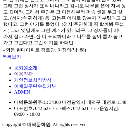
그래 그런 장사가 표적 내니라고 감시로 나무를 뽑아 자쳐 놓
고 갔더랴. 그래서 주인은 그 이듬해부터 머슴 셋을 두고 살
고. (청자:속 편하게) 응. 고놈은 어디로 갔는지 가부맀다고 그
랬다고. 그런 얘기를 들었어. (청자:주인한테 띡 할까봐 무섭
지) 그래 옛날에도 그런 얘기가 있더라구. 그 장사들이 어디
가서 살다 가면, 산 디 표적하니라고 나무를 잡아 뽑아 놓고
가고 그런다고 그런 얘기를 하더먼.
- 와동 현대아파트 경로당. 이정의(남, 88)
목록보기
문화원소개
이용약관
개인정보처리방침
이메일무단수집거부
ADMIN
대덕문화원
주소: 34360 대전광역시 대덕구 대전로 1348
대표번호: 042-627-7517
팩스: 042-621-7517
운영시간:
09:00 ~ 18:00
Copyright © 대덕문화원. All rights reserved