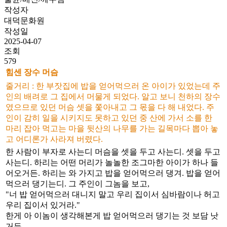
작성자
대덕문화원
작성일
2025-04-07
조회
579
힘센 장수 머슴
줄거리 : 한 부잣집에 밥을 얻어먹으러 온 아이가 있었는데 주
인의 배려로 그 집에서 머물게 되었다. 알고 보니 천하의 장수
였으므로 있던 머슴 셋을 쫓아내고 그 몫을 다 해 내었다. 주
인이 감히 일을 시키지도 못하고 있던 중 산에 가서 소를 한
마리 잡아 먹고는 마을 뒷산의 나무를 가는 길목마다 뽑아 놓
고 어디론가 사라져 버렸다.
한 사람이 부자로 사는디 머슴을 셋을 두고 사는디. 셋을 두고
사는디. 하리는 어떤 머리가 놀놀한 조그마한 아이가 하나 들
어오거든. 하리는 와 가지고 밥을 얻어먹으러 댕겨. 밥을 얻어
먹으러 댕기는디. 그 주인이 그놈을 보고,
"너 밥 얻어먹으러 대니지 말고 우리 집이서 심바람이나 허고
우리 집이서 있거라."
한게 아 이놈이 생각해본게 밥 얻어먹으러 댕기는 것 보담 낫
거든.