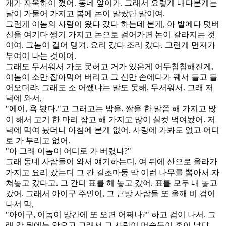
개가 자욱하이 꼈어. 동네 앞이가. 그래서 요렇게 내다본게는
날이 가물어 가지고 봄에 논이 말랐단 말이여.
그런게 이놈의 사람이 왔다 갔다 하는데 본게, 아 발에다 덧버
신을 여기다 쨍기 가지고 논으로 걸어가면 논이 갈라지는 것
이여. 그놈이 걸어 댕겨. 요리 갔다 조리 갔다. 그런게 먼지가
부여이 나는 것이여.
그래도 무서워서 가도 못허고 거가 있은게 어두침침해진게,
이놈이 소만 잡아먹어 버리고 그 신만 손에다가 꿰서 들고 들
어오더랴. 그래도 소 어쨌냐는 말도 못해. 무서워서. 그래 저
녁에 와서,
"에이, 욕 봤다."고 그러고는 밥을, 쌀을 한 말쯤 해 가지고 많
이 해서 고기 한 마리 잡고 해 가지고 많이 실컷 먹여놨어. 저
녁에 먹여 놨더니 아침에 본게 없어. 사랑에 가봐도 없고 어디
로 가 부리고 없어.
"아 그래 이놈이 어디로 가 버렸나?"
그래 동네 사람들이 와서 얘기하는디, 여 뒤에 산으로 올라가
가지고 요리 갔는디 그 간 길초마둥 막 이런 나무를 뽑아서 자
쳐놓고 갔다고. 그 간디 표를 해 놓고 갔어. 표를 모두 내 놓고
갔어. 그래서 아이구 주인이, 그 근방 사람들 또 올깨 비 겁이
나서 막,
"아이구, 이놈이 망간에 또 오면 어쩌나?" 하고 겁이 나서. 그
래 간 뒤에는 안오고 그래서 그 사람이 머슴들이 혼이 났댜.