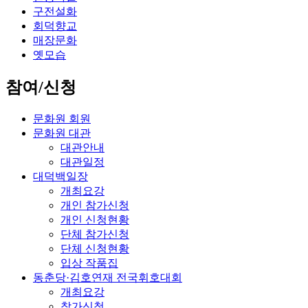
구전설화
회덕향교
매장문화
옛모습
참여/신청
문화원 회원
문화원 대관
대관안내
대관일정
대덕백일장
개최요강
개인 참가신청
개인 신청현황
단체 참가신청
단체 신청현황
입상 작품집
동춘당·김호연재 전국휘호대회
개최요강
참가신청