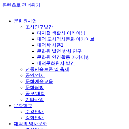
콘텐츠로 건너뛰기
문화원사업
조사연구발간
디지털 생활사 아카이빙
대덕 도시역사문화 아카이브
대덕학 시즌2
문화원 발전 방향 연구
문화원 연간활동 아카이빙
대덕문화원사 발간
전통민속보존 및 축제
공연/전시
문화예술교육
문화탐방
공모/대회
기타사업
문화학교
수강안내
강좌안내
대덕의 역사문화