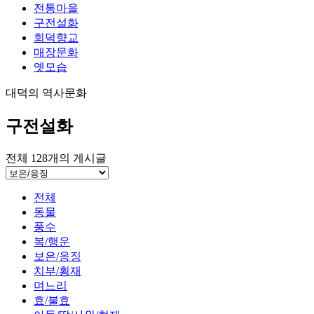
전통마을
구전설화
회덕향교
매장문화
옛모습
대덕의 역사문화
구전설화
전체
128
개의 게시글
전체
동물
풍수
복/행운
보은/응징
치부/횡재
며느리
효/불효