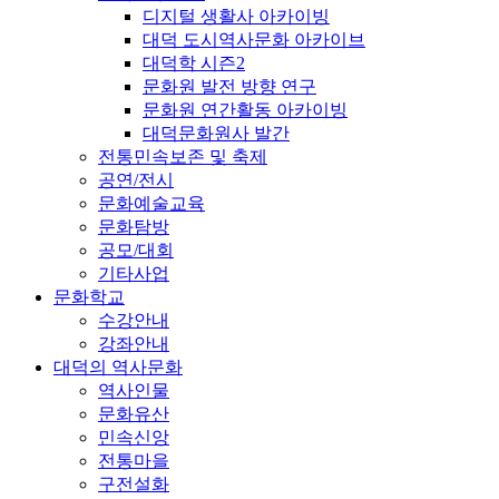
디지털 생활사 아카이빙
대덕 도시역사문화 아카이브
대덕학 시즌2
문화원 발전 방향 연구
문화원 연간활동 아카이빙
대덕문화원사 발간
전통민속보존 및 축제
공연/전시
문화예술교육
문화탐방
공모/대회
기타사업
문화학교
수강안내
강좌안내
대덕의 역사문화
역사인물
문화유산
민속신앙
전통마을
구전설화