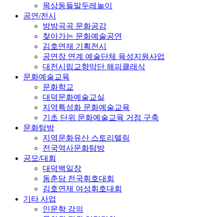
목상동들말두레놀이
공연/전시
방방곡곡 문화공감
찾아가는 문화예술공연
김호연재 기획전시
공연장 연계 예술단체 육성지원사업
대전시립교향악단 해피클래식
문화예술교육
문화학교
대덕문화예술교실
지역특성화 문화예술교육
기초 단위 문화예술교육 거점 구축
문화탐방
지역문화유산 스토리텔링
전국역사문화탐방
공모/대회
대덕백일장
동춘당 전국휘호대회
김호연재 여성휘호대회
기타 사업
인문학 강의