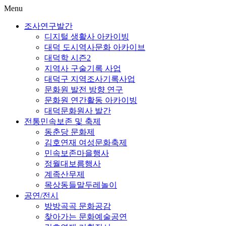
Menu
조사연구발간
디지털 생활사 아카이빙
대덕 도시역사문화 아카이브
대덕학 시즌2
지역사 구술기록 사업
대덕구 지역조사기록사업
문화원 발전 방향 연구
문화원 연간활동 아카이빙
대덕문화원사 발간
전통민속보존 및 축제
동춘당 문화제
김호연재 여성문화축제
민속보존마을행사
정월대보름행사
계족산무제
목상동들말두레놀이
공연/전시
방방곡곡 문화공감
찾아가는 문화예술공연