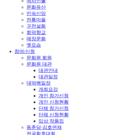
역사인물
문화유산
민속신앙
전통마을
구전설화
회덕향교
매장문화
옛모습
참여/신청
문화원 회원
문화원 대관
대관안내
대관일정
대덕백일장
개최요강
개인 참가신청
개인 신청현황
단체 참가신청
단체 신청현황
입상 작품집
동춘당·김호연재
전국휘호대회