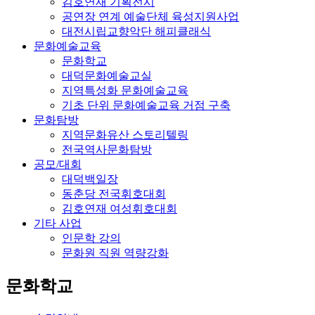
김호연재 기획전시
공연장 연계 예술단체 육성지원사업
대전시립교향악단 해피클래식
문화예술교육
문화학교
대덕문화예술교실
지역특성화 문화예술교육
기초 단위 문화예술교육 거점 구축
문화탐방
지역문화유산 스토리텔링
전국역사문화탐방
공모/대회
대덕백일장
동춘당 전국휘호대회
김호연재 여성휘호대회
기타 사업
인문학 강의
문화원 직원 역량강화
문화학교