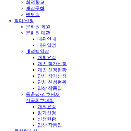
회덕향교
매장문화
옛모습
참여/신청
문화원 회원
문화원 대관
대관안내
대관일정
대덕백일장
개최요강
개인 참가신청
개인 신청현황
단체 참가신청
단체 신청현황
입상 작품집
동춘당·김호연재
전국휘호대회
개최요강
참가신청
신청현황
입상 작품집