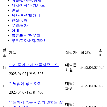
아들/딸/사위/형제
재치/지혜/배짱/바보
인물
제사/혼령/도깨비
전설/유래
운명/팔자
아내
불륜/배신/깨우침
부모/할아버지/할머니
번
조
제목
작성자
작성일
호
회
손자 죽이고 재산 물려준 노인
대덕문
12
2025.04.07
525
화원
2025.04.07
|
조회 525
첫날밤에 낳은 아이
대덕문
11
2025.04.07
486
화원
2025.04.07
|
조회 486
억울하게 죽은 사람의 원한을 갚
대덕문