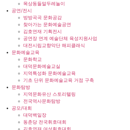
목상동들말두레놀이
공연/전시
방방곡곡 문화공감
찾아가는 문화예술공연
김호연재 기획전시
공연장 연계 예술단체 육성지원사업
대전시립교향악단 해피클래식
문화예술교육
문화학교
대덕문화예술교실
지역특성화 문화예술교육
기초 단위 문화예술교육 거점 구축
문화탐방
지역문화유산 스토리텔링
전국역사문화탐방
공모/대회
대덕백일장
동춘당 전국휘호대회
김호연재 여성휘호대회