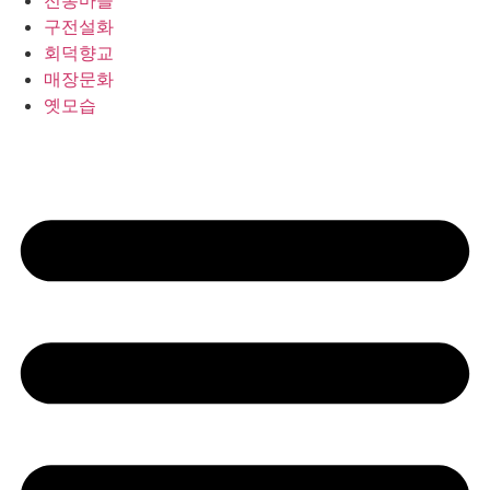
구전설화
회덕향교
매장문화
옛모습