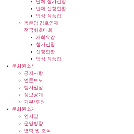
단체 참가신청
단체 신청현황
입상 작품집
동춘당·김호연재
전국휘호대회
개최요강
참가신청
신청현황
입상 작품집
문화원소식
공지사항
언론보도
행사일정
정보공개
기부/후원
문화원소개
인사말
운영방향
연혁 및 조직