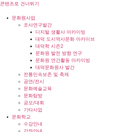
콘텐츠로 건너뛰기
문화원사업
조사연구발간
디지털 생활사 아카이빙
대덕 도시역사문화 아카이브
대덕학 시즌2
문화원 발전 방향 연구
문화원 연간활동 아카이빙
대덕문화원사 발간
전통민속보존 및 축제
공연/전시
문화예술교육
문화탐방
공모/대회
기타사업
문화학교
수강안내
강좌안내