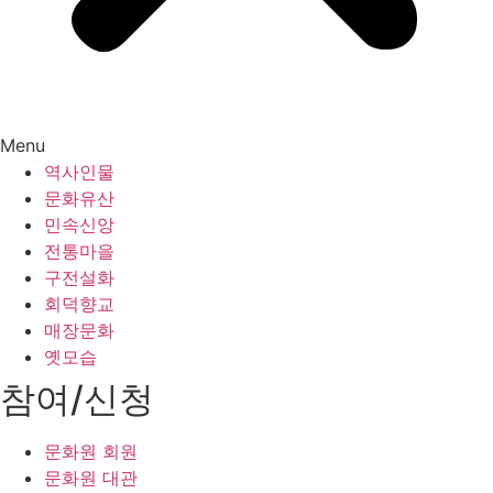
Menu
역사인물
문화유산
민속신앙
전통마을
구전설화
회덕향교
매장문화
옛모습
참여/신청
문화원 회원
문화원 대관