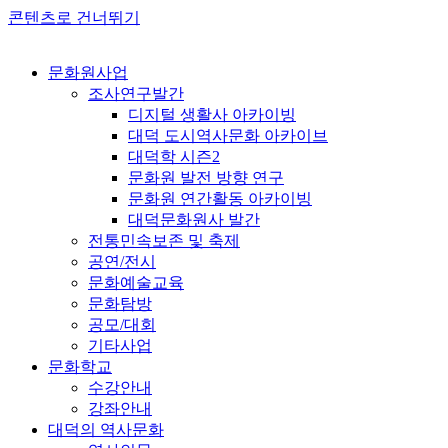
콘텐츠로 건너뛰기
문화원사업
조사연구발간
디지털 생활사 아카이빙
대덕 도시역사문화 아카이브
대덕학 시즌2
문화원 발전 방향 연구
문화원 연간활동 아카이빙
대덕문화원사 발간
전통민속보존 및 축제
공연/전시
문화예술교육
문화탐방
공모/대회
기타사업
문화학교
수강안내
강좌안내
대덕의 역사문화