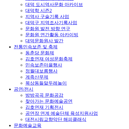
대덕 도시역사문화 아카이브
대덕학 시즌2
지역사 구술기록 사업
대덕구 지역조사기록사업
문화원 발전 방향 연구
문화원 연간활동 아카이빙
대덕문화원사 발간
전통민속보존 및 축제
동춘당 문화제
김호연재 여성문화축제
민속보존마을행사
정월대보름행사
계족산무제
목상동들말두레놀이
공연/전시
방방곡곡 문화공감
찾아가는 문화예술공연
김호연재 기획전시
공연장 연계 예술단체 육성지원사업
대전시립교향악단 해피클래식
문화예술교육