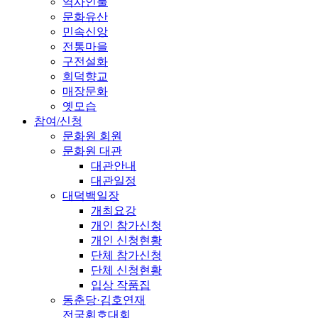
역사인물
문화유산
민속신앙
전통마을
구전설화
회덕향교
매장문화
옛모습
참여/신청
문화원 회원
문화원 대관
대관안내
대관일정
대덕백일장
개최요강
개인 참가신청
개인 신청현황
단체 참가신청
단체 신청현황
입상 작품집
동춘당·김호연재
전국휘호대회