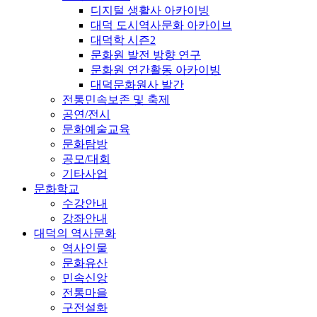
디지털 생활사 아카이빙
대덕 도시역사문화 아카이브
대덕학 시즌2
문화원 발전 방향 연구
문화원 연간활동 아카이빙
대덕문화원사 발간
전통민속보존 및 축제
공연/전시
문화예술교육
문화탐방
공모/대회
기타사업
문화학교
수강안내
강좌안내
대덕의 역사문화
역사인물
문화유산
민속신앙
전통마을
구전설화