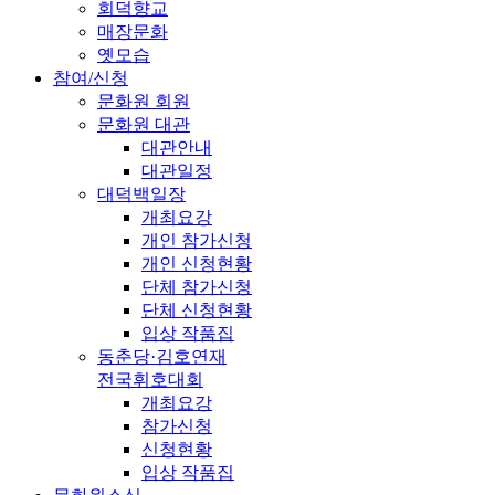
회덕향교
매장문화
옛모습
참여/신청
문화원 회원
문화원 대관
대관안내
대관일정
대덕백일장
개최요강
개인 참가신청
개인 신청현황
단체 참가신청
단체 신청현황
입상 작품집
동춘당·김호연재
전국휘호대회
개최요강
참가신청
신청현황
입상 작품집