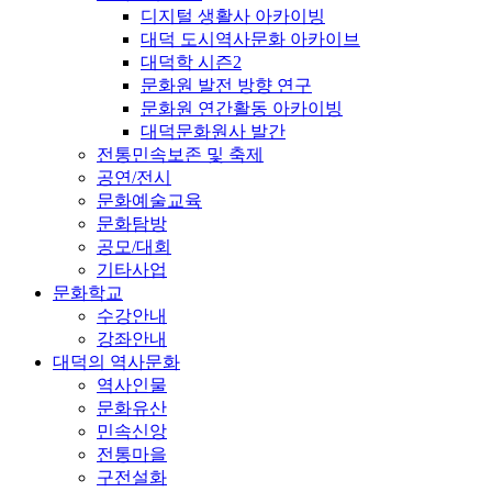
디지털 생활사 아카이빙
대덕 도시역사문화 아카이브
대덕학 시즌2
문화원 발전 방향 연구
문화원 연간활동 아카이빙
대덕문화원사 발간
전통민속보존 및 축제
공연/전시
문화예술교육
문화탐방
공모/대회
기타사업
문화학교
수강안내
강좌안내
대덕의 역사문화
역사인물
문화유산
민속신앙
전통마을
구전설화