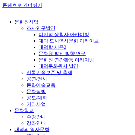
콘텐츠로 건너뛰기
문화원사업
조사연구발간
디지털 생활사 아카이빙
대덕 도시역사문화 아카이브
대덕학 시즌2
문화원 발전 방향 연구
문화원 연간활동 아카이빙
대덕문화원사 발간
전통민속보존 및 축제
공연/전시
문화예술교육
문화탐방
공모/대회
기타사업
문화학교
수강안내
강좌안내
대덕의 역사문화