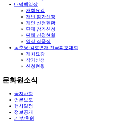
대덕백일장
개최요강
개인 참가신청
개인 신청현황
단체 참가신청
단체 신청현황
입상 작품집
동춘당·김호연재 전국휘호대회
개최요강
참가신청
신청현황
문화원소식
공지사항
언론보도
행사일정
정보공개
기부/후원