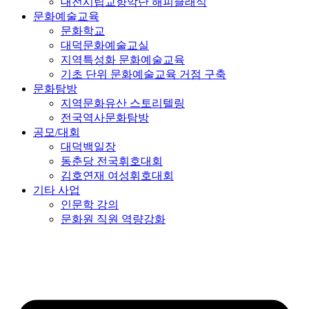
대전시립교향악단 해피클래식
문화예술교육
문화학교
대덕문화예술교실
지역특성화 문화예술교육
기초 단위 문화예술교육 거점 구축
문화탐방
지역문화유산 스토리텔링
전국역사문화탐방
공모/대회
대덕백일장
동춘당 전국휘호대회
김호연재 여성휘호대회
기타 사업
인문학 강의
문화원 직원 역량강화