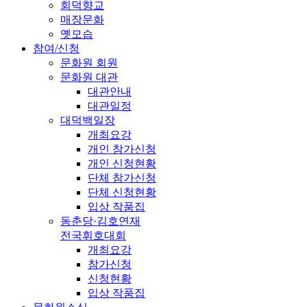
회덕향교
매장문화
옛모습
참여/신청
문화원 회원
문화원 대관
대관안내
대관일정
대덕백일장
개최요강
개인 참가신청
개인 신청현황
단체 참가신청
단체 신청현황
입상 작품집
동춘당·김호연재
전국휘호대회
개최요강
참가신청
신청현황
입상 작품집