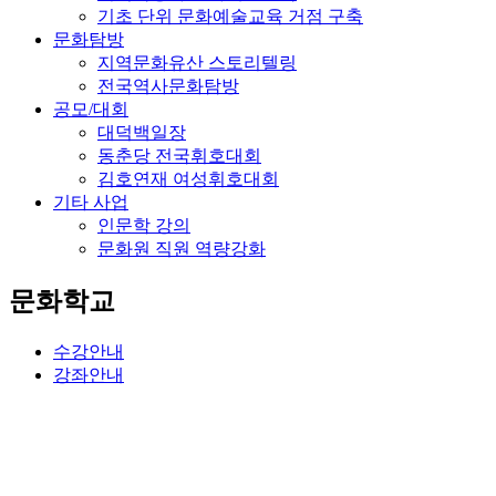
기초 단위 문화예술교육 거점 구축
문화탐방
지역문화유산 스토리텔링
전국역사문화탐방
공모/대회
대덕백일장
동춘당 전국휘호대회
김호연재 여성휘호대회
기타 사업
인문학 강의
문화원 직원 역량강화
문화학교
수강안내
강좌안내