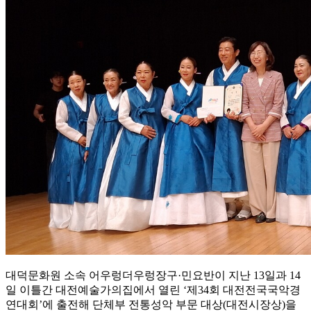
대덕문화원 소속 어우렁더우렁장구·민요반이 지난 13일과 14
일 이틀간 대전예술가의집에서 열린 ‘제34회 대전전국국악경
연대회’에 출전해 단체부 전통성악 부문 대상(대전시장상)을