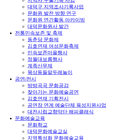
지역사 구술기록 사업
대덕구 지역조사기록사업
문화원 발전 방향 연구
문화원 연간활동 아카이빙
대덕문화원사 발간
전통민속보존 및 축제
동춘당 문화제
김호연재 여성문화축제
민속보존마을행사
정월대보름행사
계족산무제
목상동들말두레놀이
공연/전시
방방곡곡 문화공감
찾아가는 문화예술공연
김호연재 기획전시
공연장 연계 예술단체 육성지원사업
대전시립교향악단 해피클래식
문화예술교육
문화학교
대덕문화예술교실
지역특성화 문화예술교육