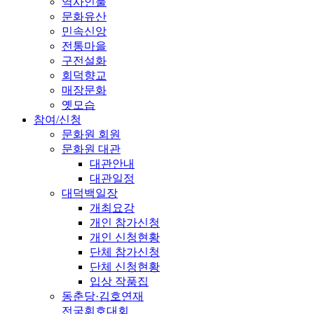
역사인물
문화유산
민속신앙
전통마을
구전설화
회덕향교
매장문화
옛모습
참여/신청
문화원 회원
문화원 대관
대관안내
대관일정
대덕백일장
개최요강
개인 참가신청
개인 신청현황
단체 참가신청
단체 신청현황
입상 작품집
동춘당·김호연재
전국휘호대회