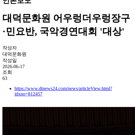
언론보도
대덕문화원 어우렁더우렁장구
·민요반, 국악경연대회 '대상'
작성자
대덕문화원
작성일
2026-06-17
조회
63
https://www.dtnews24.com/news/articleView.html?
idxno=812457