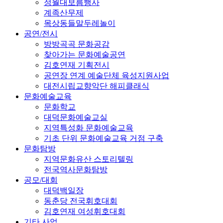
정월대보름행사
계족산무제
목상동들말두레놀이
공연/전시
방방곡곡 문화공감
찾아가는 문화예술공연
김호연재 기획전시
공연장 연계 예술단체 육성지원사업
대전시립교향악단 해피클래식
문화예술교육
문화학교
대덕문화예술교실
지역특성화 문화예술교육
기초 단위 문화예술교육 거점 구축
문화탐방
지역문화유산 스토리텔링
전국역사문화탐방
공모/대회
대덕백일장
동춘당 전국휘호대회
김호연재 여성휘호대회
기타 사업