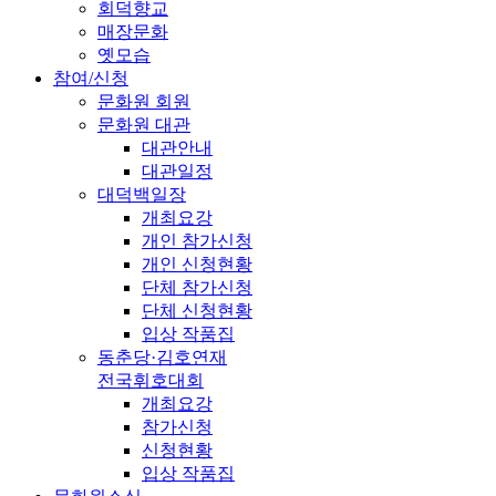
회덕향교
매장문화
옛모습
참여/신청
문화원 회원
문화원 대관
대관안내
대관일정
대덕백일장
개최요강
개인 참가신청
개인 신청현황
단체 참가신청
단체 신청현황
입상 작품집
동춘당·김호연재
전국휘호대회
개최요강
참가신청
신청현황
입상 작품집