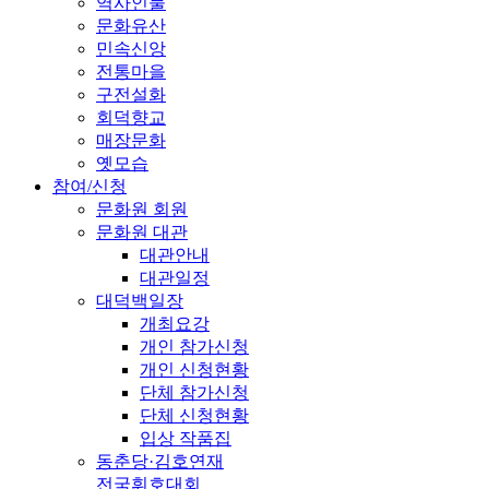
역사인물
문화유산
민속신앙
전통마을
구전설화
회덕향교
매장문화
옛모습
참여/신청
문화원 회원
문화원 대관
대관안내
대관일정
대덕백일장
개최요강
개인 참가신청
개인 신청현황
단체 참가신청
단체 신청현황
입상 작품집
동춘당·김호연재
전국휘호대회