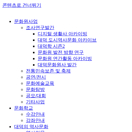
콘텐츠로 건너뛰기
문화원사업
조사연구발간
디지털 생활사 아카이빙
대덕 도시역사문화 아카이브
대덕학 시즌2
문화원 발전 방향 연구
문화원 연간활동 아카이빙
대덕문화원사 발간
전통민속보존 및 축제
공연/전시
문화예술교육
문화탐방
공모/대회
기타사업
문화학교
수강안내
강좌안내
대덕의 역사문화