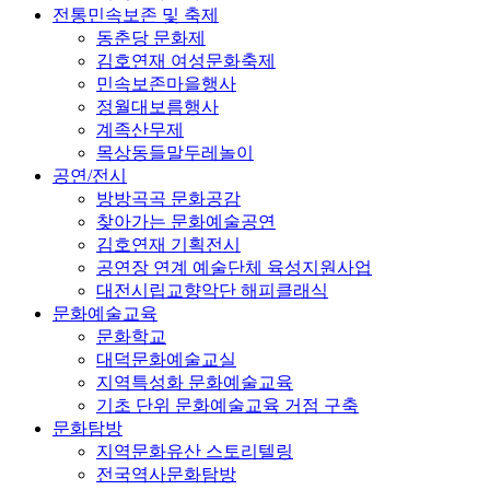
전통민속보존 및 축제
동춘당 문화제
김호연재 여성문화축제
민속보존마을행사
정월대보름행사
계족산무제
목상동들말두레놀이
공연/전시
방방곡곡 문화공감
찾아가는 문화예술공연
김호연재 기획전시
공연장 연계 예술단체 육성지원사업
대전시립교향악단 해피클래식
문화예술교육
문화학교
대덕문화예술교실
지역특성화 문화예술교육
기초 단위 문화예술교육 거점 구축
문화탐방
지역문화유산 스토리텔링
전국역사문화탐방