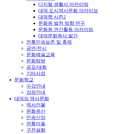
디지털 생활사 아카이빙
대덕 도시역사문화 아카이브
대덕학 시즌2
문화원 발전 방향 연구
문화원 연간활동 아카이빙
대덕문화원사 발간
전통민속보존 및 축제
공연/전시
문화예술교육
문화탐방
공모/대회
기타사업
문화학교
수강안내
강좌안내
대덕의 역사문화
역사인물
문화유산
민속신앙
전통마을
구전설화