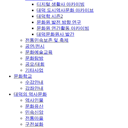
디지털 생활사 아카이빙
대덕 도시역사문화 아카이브
대덕학 시즌2
문화원 발전 방향 연구
문화원 연간활동 아카이빙
대덕문화원사 발간
전통민속보존 및 축제
공연/전시
문화예술교육
문화탐방
공모/대회
기타사업
문화학교
수강안내
강좌안내
대덕의 역사문화
역사인물
문화유산
민속신앙
전통마을
구전설화