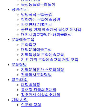
목상동들말두레놀이
공연/전시
방방곡곡 문화공감
찾아가는 문화예술공연
김호연재 기획전시
공연장 연계 예술단체 육성지원사업
대전시립교향악단 해피클래식
문화예술교육
문화학교
대덕문화예술교실
지역특성화 문화예술교육
기초 단위 문화예술교육 거점 구축
문화탐방
지역문화유산 스토리텔링
전국역사문화탐방
공모/대회
대덕백일장
동춘당 전국휘호대회
김호연재 여성휘호대회
기타 사업
인문학 강의