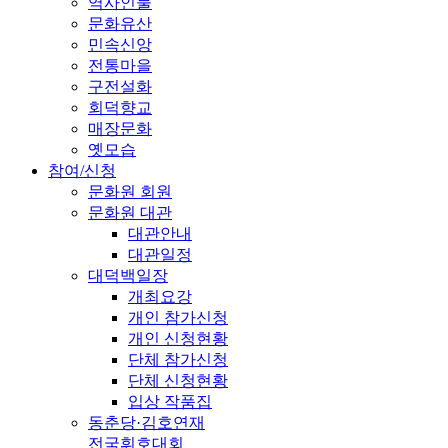
역사인물
문화유산
민속신앙
전통마을
구전설화
회덕향교
매장문화
옛모습
참여/신청
문화원 회원
문화원 대관
대관안내
대관일정
대덕백일장
개최요강
개인 참가신청
개인 신청현황
단체 참가신청
단체 신청현황
입상 작품집
동춘당·김호연재
전국휘호대회