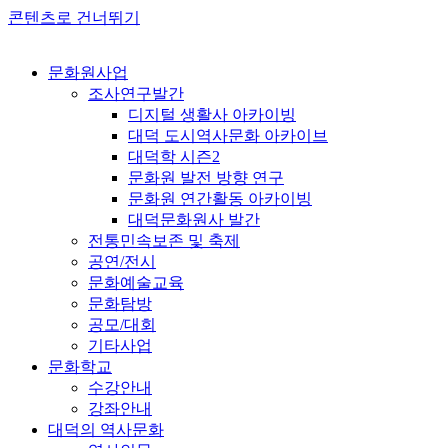
콘텐츠로 건너뛰기
문화원사업
조사연구발간
디지털 생활사 아카이빙
대덕 도시역사문화 아카이브
대덕학 시즌2
문화원 발전 방향 연구
문화원 연간활동 아카이빙
대덕문화원사 발간
전통민속보존 및 축제
공연/전시
문화예술교육
문화탐방
공모/대회
기타사업
문화학교
수강안내
강좌안내
대덕의 역사문화