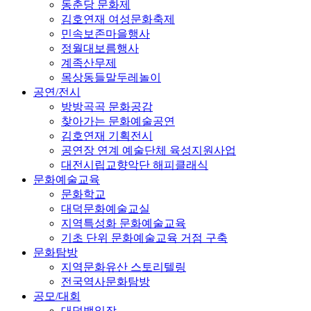
동춘당 문화제
김호연재 여성문화축제
민속보존마을행사
정월대보름행사
계족산무제
목상동들말두레놀이
공연/전시
방방곡곡 문화공감
찾아가는 문화예술공연
김호연재 기획전시
공연장 연계 예술단체 육성지원사업
대전시립교향악단 해피클래식
문화예술교육
문화학교
대덕문화예술교실
지역특성화 문화예술교육
기초 단위 문화예술교육 거점 구축
문화탐방
지역문화유산 스토리텔링
전국역사문화탐방
공모/대회
대덕백일장