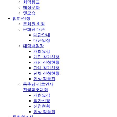
회덕향교
매장문화
옛모습
참여/신청
문화원 회원
문화원 대관
대관안내
대관일정
대덕백일장
개최요강
개인 참가신청
개인 신청현황
단체 참가신청
단체 신청현황
입상 작품집
동춘당·김호연재
전국휘호대회
개최요강
참가신청
신청현황
입상 작품집