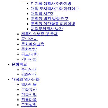
디지털 생활사 아카이빙
대덕 도시역사문화 아카이브
대덕학 시즌2
문화원 발전 방향 연구
문화원 연간활동 아카이빙
대덕문화원사 발간
전통민속보존 및 축제
공연/전시
문화예술교육
문화탐방
공모/대회
기타사업
문화학교
수강안내
강좌안내
대덕의 역사문화
역사인물
문화유산
민속신앙
전통마을
구전설화