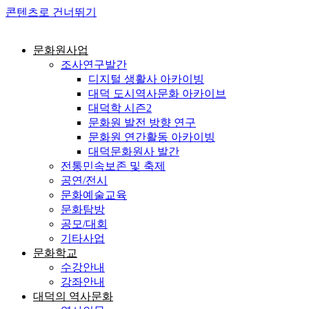
콘텐츠로 건너뛰기
문화원사업
조사연구발간
디지털 생활사 아카이빙
대덕 도시역사문화 아카이브
대덕학 시즌2
문화원 발전 방향 연구
문화원 연간활동 아카이빙
대덕문화원사 발간
전통민속보존 및 축제
공연/전시
문화예술교육
문화탐방
공모/대회
기타사업
문화학교
수강안내
강좌안내
대덕의 역사문화