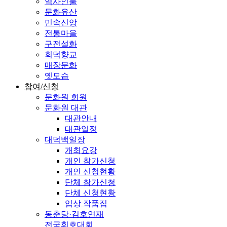
역사인물
문화유산
민속신앙
전통마을
구전설화
회덕향교
매장문화
옛모습
참여/신청
문화원 회원
문화원 대관
대관안내
대관일정
대덕백일장
개최요강
개인 참가신청
개인 신청현황
단체 참가신청
단체 신청현황
입상 작품집
동춘당·김호연재
전국휘호대회