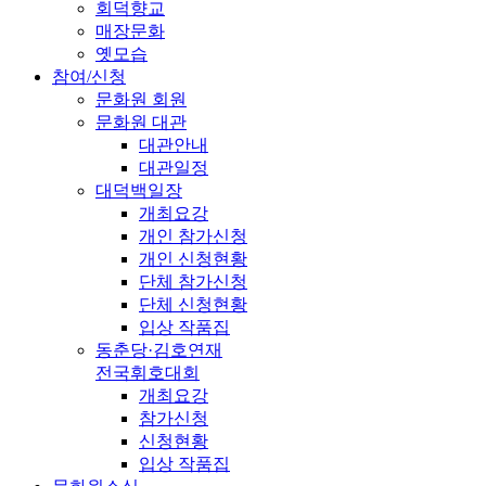
회덕향교
매장문화
옛모습
참여/신청
문화원 회원
문화원 대관
대관안내
대관일정
대덕백일장
개최요강
개인 참가신청
개인 신청현황
단체 참가신청
단체 신청현황
입상 작품집
동춘당·김호연재
전국휘호대회
개최요강
참가신청
신청현황
입상 작품집