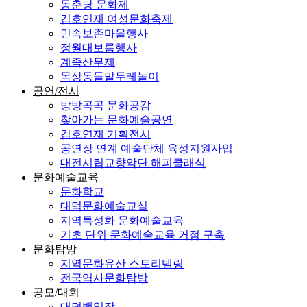
동춘당 문화제
김호연재 여성문화축제
민속보존마을행사
정월대보름행사
계족산무제
목상동들말두레놀이
공연/전시
방방곡곡 문화공감
찾아가는 문화예술공연
김호연재 기획전시
공연장 연계 예술단체 육성지원사업
대전시립교향악단 해피클래식
문화예술교육
문화학교
대덕문화예술교실
지역특성화 문화예술교육
기초 단위 문화예술교육 거점 구축
문화탐방
지역문화유산 스토리텔링
전국역사문화탐방
공모/대회
대덕백일장