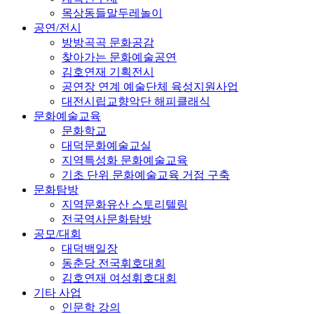
목상동들말두레놀이
공연/전시
방방곡곡 문화공감
찾아가는 문화예술공연
김호연재 기획전시
공연장 연계 예술단체 육성지원사업
대전시립교향악단 해피클래식
문화예술교육
문화학교
대덕문화예술교실
지역특성화 문화예술교육
기초 단위 문화예술교육 거점 구축
문화탐방
지역문화유산 스토리텔링
전국역사문화탐방
공모/대회
대덕백일장
동춘당 전국휘호대회
김호연재 여성휘호대회
기타 사업
인문학 강의