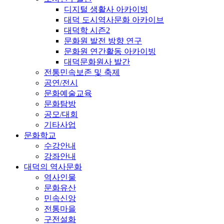
디지털 생활사 아카이빙
대덕 도시역사문화 아카이브
대덕학 시즌2
문화원 발전 방향 연구
문화원 연간활동 아카이빙
대덕문화원사 발간
전통민속보존 및 축제
공연/전시
문화예술교육
문화탐방
공모/대회
기타사업
문화학교
수강안내
강좌안내
대덕의 역사문화
역사인물
문화유산
민속신앙
전통마을
구전설화