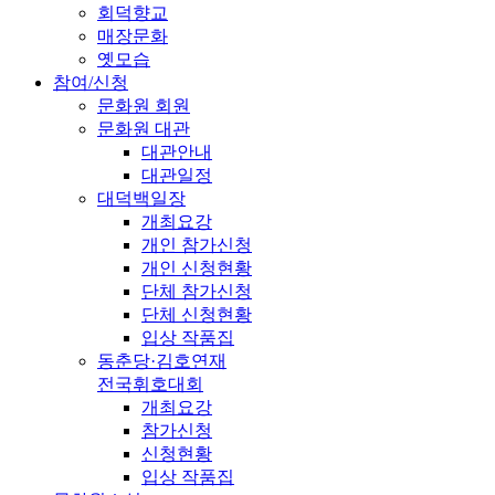
회덕향교
매장문화
옛모습
참여/신청
문화원 회원
문화원 대관
대관안내
대관일정
대덕백일장
개최요강
개인 참가신청
개인 신청현황
단체 참가신청
단체 신청현황
입상 작품집
동춘당·김호연재
전국휘호대회
개최요강
참가신청
신청현황
입상 작품집