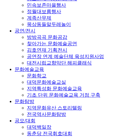
민속보존마을행사
정월대보름행사
계족산무제
목상동들말두레놀이
공연/전시
방방곡곡 문화공감
찾아가는 문화예술공연
김호연재 기획전시
공연장 연계 예술단체 육성지원사업
대전시립교향악단 해피클래식
문화예술교육
문화학교
대덕문화예술교실
지역특성화 문화예술교육
기초 단위 문화예술교육 거점 구축
문화탐방
지역문화유산 스토리텔링
전국역사문화탐방
공모/대회
대덕백일장
동춘당 전국휘호대회