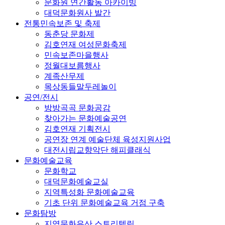
문화원 연간활동 아카이빙
대덕문화원사 발간
전통민속보존 및 축제
동춘당 문화제
김호연재 여성문화축제
민속보존마을행사
정월대보름행사
계족산무제
목상동들말두레놀이
공연/전시
방방곡곡 문화공감
찾아가는 문화예술공연
김호연재 기획전시
공연장 연계 예술단체 육성지원사업
대전시립교향악단 해피클래식
문화예술교육
문화학교
대덕문화예술교실
지역특성화 문화예술교육
기초 단위 문화예술교육 거점 구축
문화탐방
지역문화유산 스토리텔링