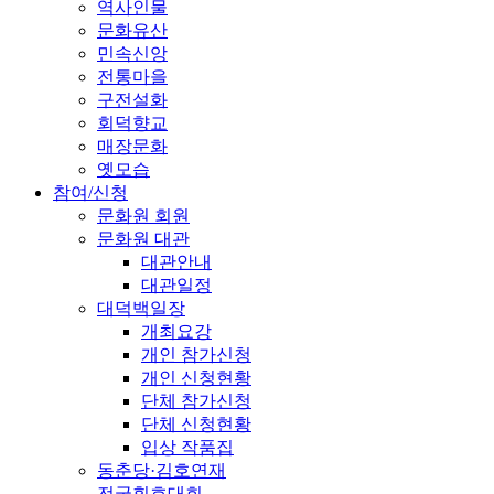
역사인물
문화유산
민속신앙
전통마을
구전설화
회덕향교
매장문화
옛모습
참여/신청
문화원 회원
문화원 대관
대관안내
대관일정
대덕백일장
개최요강
개인 참가신청
개인 신청현황
단체 참가신청
단체 신청현황
입상 작품집
동춘당·김호연재
전국휘호대회