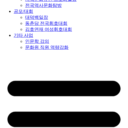
전국역사문화탐방
공모/대회
대덕백일장
동춘당 전국휘호대회
김호연재 여성휘호대회
기타 사업
인문학 강의
문화원 직원 역량강화