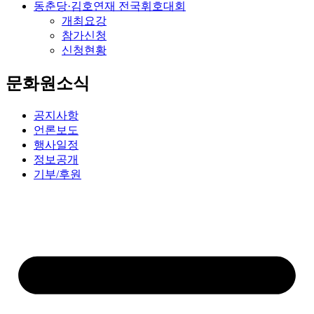
동춘당·김호연재 전국휘호대회
개최요강
참가신청
신청현황
문화원소식
공지사항
언론보도
행사일정
정보공개
기부/후원