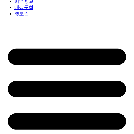
회덕향교
매장문화
옛모습