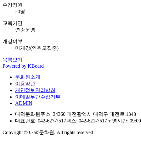
수강정원
20명
교육기간
연중운영
개강여부
미개강(인원모집중)
목록보기
Powered by KBoard
문화원소개
이용약관
개인정보처리방침
이메일무단수집거부
ADMIN
대덕문화원
주소: 34360 대전광역시 대덕구 대전로 1348
대표번호: 042-627-7517
팩스: 042-621-7517
운영시간: 09:00 
Copyright © 대덕문화원. All rights reserved