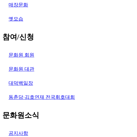
매장문화
옛모습
참여/신청
문화원 회원
문화원 대관
대덕백일장
동춘당·김호연재 전국휘호대회
문화원소식
공지사항