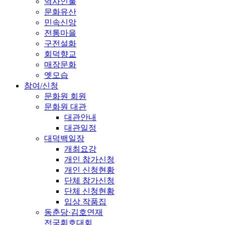
역사인물
문화유산
민속신앙
전통마을
구전설화
회덕향교
매장문화
옛모습
참여/신청
문화원 회원
문화원 대관
대관안내
대관일정
대덕백일장
개최요강
개인 참가신청
개인 신청현황
단체 참가신청
단체 신청현황
입상 작품집
동춘당·김호연재
전국휘호대회