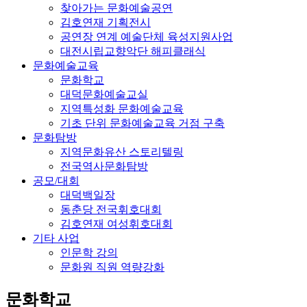
찾아가는 문화예술공연
김호연재 기획전시
공연장 연계 예술단체 육성지원사업
대전시립교향악단 해피클래식
문화예술교육
문화학교
대덕문화예술교실
지역특성화 문화예술교육
기초 단위 문화예술교육 거점 구축
문화탐방
지역문화유산 스토리텔링
전국역사문화탐방
공모/대회
대덕백일장
동춘당 전국휘호대회
김호연재 여성휘호대회
기타 사업
인문학 강의
문화원 직원 역량강화
문화학교