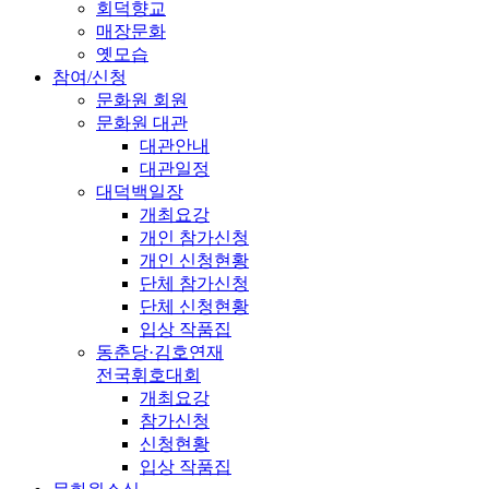
회덕향교
매장문화
옛모습
참여/신청
문화원 회원
문화원 대관
대관안내
대관일정
대덕백일장
개최요강
개인 참가신청
개인 신청현황
단체 참가신청
단체 신청현황
입상 작품집
동춘당·김호연재
전국휘호대회
개최요강
참가신청
신청현황
입상 작품집