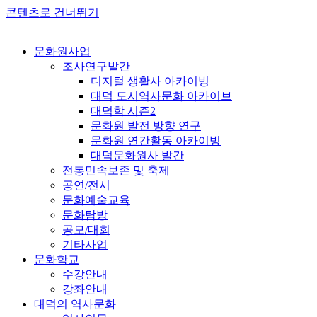
콘텐츠로 건너뛰기
문화원사업
조사연구발간
디지털 생활사 아카이빙
대덕 도시역사문화 아카이브
대덕학 시즌2
문화원 발전 방향 연구
문화원 연간활동 아카이빙
대덕문화원사 발간
전통민속보존 및 축제
공연/전시
문화예술교육
문화탐방
공모/대회
기타사업
문화학교
수강안내
강좌안내
대덕의 역사문화