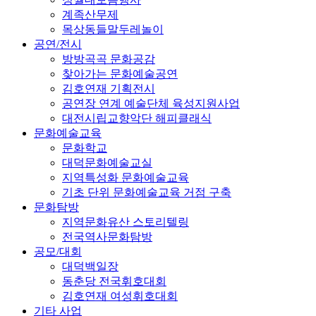
계족산무제
목상동들말두레놀이
공연/전시
방방곡곡 문화공감
찾아가는 문화예술공연
김호연재 기획전시
공연장 연계 예술단체 육성지원사업
대전시립교향악단 해피클래식
문화예술교육
문화학교
대덕문화예술교실
지역특성화 문화예술교육
기초 단위 문화예술교육 거점 구축
문화탐방
지역문화유산 스토리텔링
전국역사문화탐방
공모/대회
대덕백일장
동춘당 전국휘호대회
김호연재 여성휘호대회
기타 사업