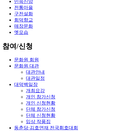
민속신앙
전통마을
구전설화
회덕향교
매장문화
옛모습
참여/신청
문화원 회원
문화원 대관
대관안내
대관일정
대덕백일장
개최요강
개인 참가신청
개인 신청현황
단체 참가신청
단체 신청현황
입상 작품집
동춘당·김호연재 전국휘호대회