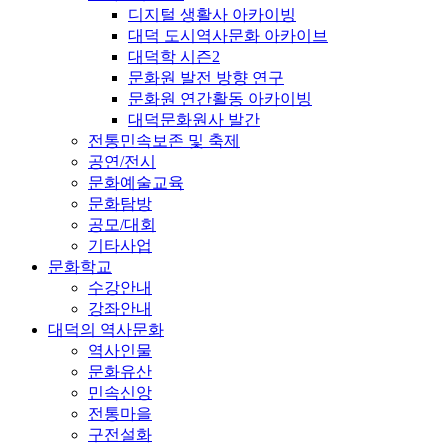
디지털 생활사 아카이빙
대덕 도시역사문화 아카이브
대덕학 시즌2
문화원 발전 방향 연구
문화원 연간활동 아카이빙
대덕문화원사 발간
전통민속보존 및 축제
공연/전시
문화예술교육
문화탐방
공모/대회
기타사업
문화학교
수강안내
강좌안내
대덕의 역사문화
역사인물
문화유산
민속신앙
전통마을
구전설화