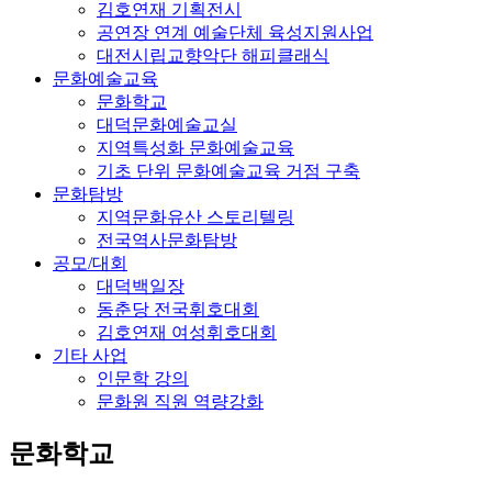
김호연재 기획전시
공연장 연계 예술단체 육성지원사업
대전시립교향악단 해피클래식
문화예술교육
문화학교
대덕문화예술교실
지역특성화 문화예술교육
기초 단위 문화예술교육 거점 구축
문화탐방
지역문화유산 스토리텔링
전국역사문화탐방
공모/대회
대덕백일장
동춘당 전국휘호대회
김호연재 여성휘호대회
기타 사업
인문학 강의
문화원 직원 역량강화
문화학교