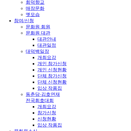
회덕향교
매장문화
옛모습
참여/신청
문화원 회원
문화원 대관
대관안내
대관일정
대덕백일장
개최요강
개인 참가신청
개인 신청현황
단체 참가신청
단체 신청현황
입상 작품집
동춘당·김호연재
전국휘호대회
개최요강
참가신청
신청현황
입상 작품집