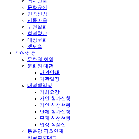
역사인물
문화유산
민속신앙
전통마을
구전설화
회덕향교
매장문화
옛모습
참여/신청
문화원 회원
문화원 대관
대관안내
대관일정
대덕백일장
개최요강
개인 참가신청
개인 신청현황
단체 참가신청
단체 신청현황
입상 작품집
동춘당·김호연재
전국휘호대회