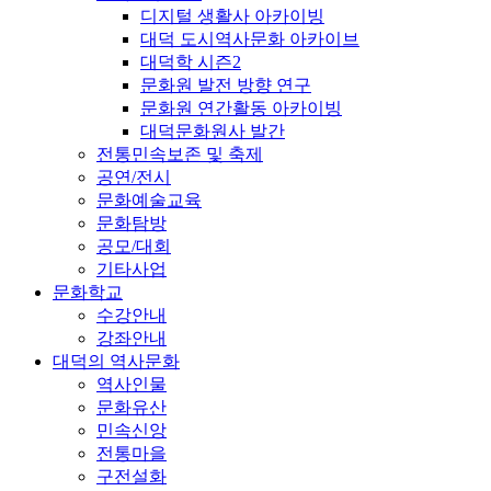
디지털 생활사 아카이빙
대덕 도시역사문화 아카이브
대덕학 시즌2
문화원 발전 방향 연구
문화원 연간활동 아카이빙
대덕문화원사 발간
전통민속보존 및 축제
공연/전시
문화예술교육
문화탐방
공모/대회
기타사업
문화학교
수강안내
강좌안내
대덕의 역사문화
역사인물
문화유산
민속신앙
전통마을
구전설화