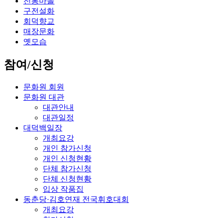
전통마을
구전설화
회덕향교
매장문화
옛모습
참여/신청
문화원 회원
문화원 대관
대관안내
대관일정
대덕백일장
개최요강
개인 참가신청
개인 신청현황
단체 참가신청
단체 신청현황
입상 작품집
동춘당·김호연재 전국휘호대회
개최요강