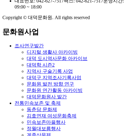
대표번호: 042-627-7517
팩스: 042-621-7517
운영시간:
09:00 ~ 18:00
Copyright © 대덕문화원. All rights reserved
문화원사업
조사연구발간
디지털 생활사 아카이빙
대덕 도시역사문화 아카이브
대덕학 시즌2
지역사 구술기록 사업
대덕구 지역조사기록사업
문화원 발전 방향 연구
문화원 연간활동 아카이빙
대덕문화원사 발간
전통민속보존 및 축제
동춘당 문화제
김호연재 여성문화축제
민속보존마을행사
정월대보름행사
계족산무제