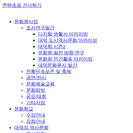
콘텐츠로 건너뛰기
문화원사업
조사연구발간
디지털 생활사 아카이빙
대덕 도시역사문화 아카이브
대덕학 시즌2
문화원 발전 방향 연구
문화원 연간활동 아카이빙
대덕문화원사 발간
전통민속보존 및 축제
공연/전시
문화예술교육
문화탐방
공모/대회
기타사업
문화학교
수강안내
강좌안내
대덕의 역사문화