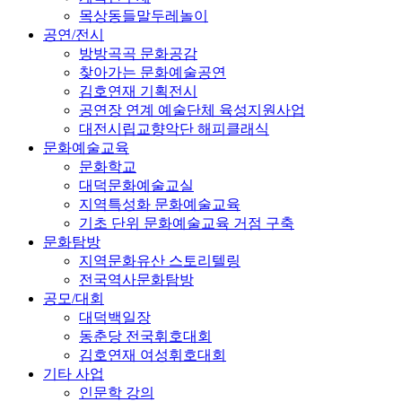
목상동들말두레놀이
공연/전시
방방곡곡 문화공감
찾아가는 문화예술공연
김호연재 기획전시
공연장 연계 예술단체 육성지원사업
대전시립교향악단 해피클래식
문화예술교육
문화학교
대덕문화예술교실
지역특성화 문화예술교육
기초 단위 문화예술교육 거점 구축
문화탐방
지역문화유산 스토리텔링
전국역사문화탐방
공모/대회
대덕백일장
동춘당 전국휘호대회
김호연재 여성휘호대회
기타 사업
인문학 강의