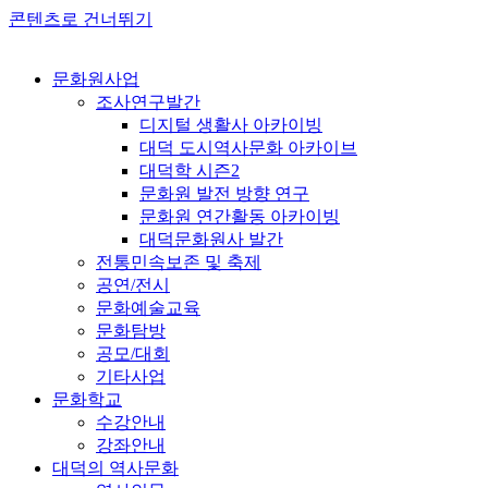
콘텐츠로 건너뛰기
문화원사업
조사연구발간
디지털 생활사 아카이빙
대덕 도시역사문화 아카이브
대덕학 시즌2
문화원 발전 방향 연구
문화원 연간활동 아카이빙
대덕문화원사 발간
전통민속보존 및 축제
공연/전시
문화예술교육
문화탐방
공모/대회
기타사업
문화학교
수강안내
강좌안내
대덕의 역사문화