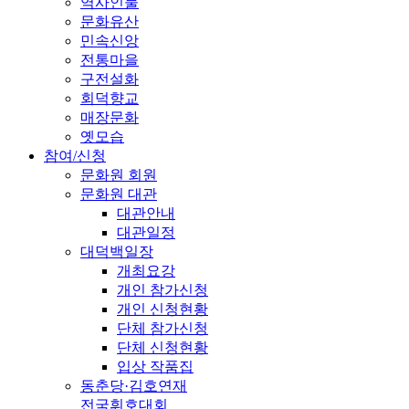
역사인물
문화유산
민속신앙
전통마을
구전설화
회덕향교
매장문화
옛모습
참여/신청
문화원 회원
문화원 대관
대관안내
대관일정
대덕백일장
개최요강
개인 참가신청
개인 신청현황
단체 참가신청
단체 신청현황
입상 작품집
동춘당·김호연재
전국휘호대회