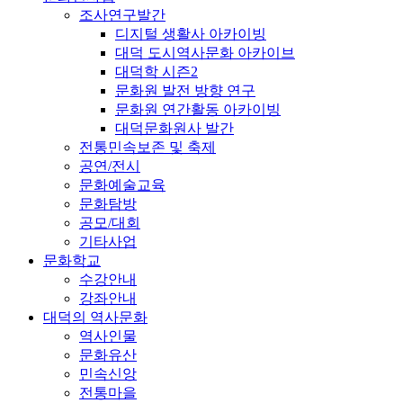
조사연구발간
디지털 생활사 아카이빙
대덕 도시역사문화 아카이브
대덕학 시즌2
문화원 발전 방향 연구
문화원 연간활동 아카이빙
대덕문화원사 발간
전통민속보존 및 축제
공연/전시
문화예술교육
문화탐방
공모/대회
기타사업
문화학교
수강안내
강좌안내
대덕의 역사문화
역사인물
문화유산
민속신앙
전통마을