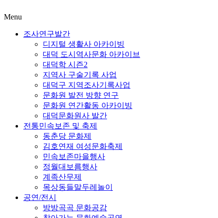
Menu
조사연구발간
디지털 생활사 아카이빙
대덕 도시역사문화 아카이브
대덕학 시즌2
지역사 구술기록 사업
대덕구 지역조사기록사업
문화원 발전 방향 연구
문화원 연간활동 아카이빙
대덕문화원사 발간
전통민속보존 및 축제
동춘당 문화제
김호연재 여성문화축제
민속보존마을행사
정월대보름행사
계족산무제
목상동들말두레놀이
공연/전시
방방곡곡 문화공감
찾아가는 문화예술공연