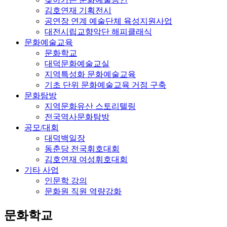
김호연재 기획전시
공연장 연계 예술단체 육성지원사업
대전시립교향악단 해피클래식
문화예술교육
문화학교
대덕문화예술교실
지역특성화 문화예술교육
기초 단위 문화예술교육 거점 구축
문화탐방
지역문화유산 스토리텔링
전국역사문화탐방
공모/대회
대덕백일장
동춘당 전국휘호대회
김호연재 여성휘호대회
기타 사업
인문학 강의
문화원 직원 역량강화
문화학교