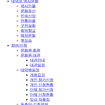
대덕의 역사문화
역사인물
문화유산
민속신앙
전통마을
구전설화
회덕향교
매장문화
옛모습
참여/신청
문화원 회원
문화원 대관
대관안내
대관일정
대덕백일장
개최요강
개인 참가신청
개인 신청현황
단체 참가신청
단체 신청현황
입상 작품집
동춘당·김호연재