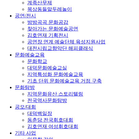
계족산무제
목상동들말두레놀이
공연/전시
방방곡곡 문화공감
찾아가는 문화예술공연
김호연재 기획전시
공연장 연계 예술단체 육성지원사업
대전시립교향악단 해피클래식
문화예술교육
문화학교
대덕문화예술교실
지역특성화 문화예술교육
기초 단위 문화예술교육 거점 구축
문화탐방
지역문화유산 스토리텔링
전국역사문화탐방
공모/대회
대덕백일장
동춘당 전국휘호대회
김호연재 여성휘호대회
기타 사업