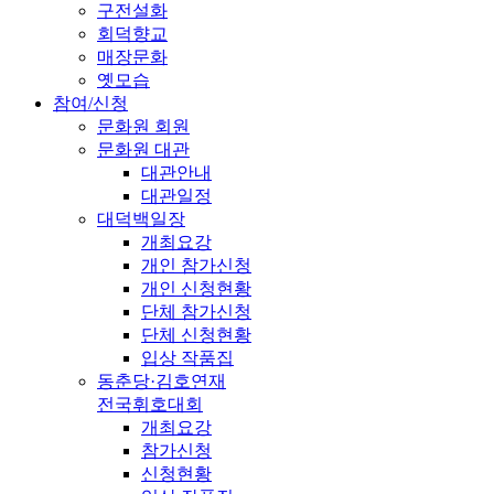
구전설화
회덕향교
매장문화
옛모습
참여/신청
문화원 회원
문화원 대관
대관안내
대관일정
대덕백일장
개최요강
개인 참가신청
개인 신청현황
단체 참가신청
단체 신청현황
입상 작품집
동춘당·김호연재
전국휘호대회
개최요강
참가신청
신청현황