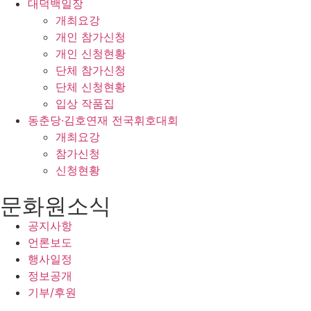
대덕백일장
개최요강
개인 참가신청
개인 신청현황
단체 참가신청
단체 신청현황
입상 작품집
동춘당·김호연재 전국휘호대회
개최요강
참가신청
신청현황
문화원소식
공지사항
언론보도
행사일정
정보공개
기부/후원