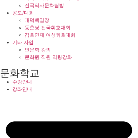
전국역사문화탐방
공모/대회
대덕백일장
동춘당 전국휘호대회
김호연재 여성휘호대회
기타 사업
인문학 강의
문화원 직원 역량강화
문화학교
수강안내
강좌안내