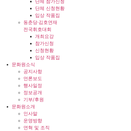
단체 참가신청
단체 신청현황
입상 작품집
동춘당·김호연재
전국휘호대회
개최요강
참가신청
신청현황
입상 작품집
문화원소식
공지사항
언론보도
행사일정
정보공개
기부/후원
문화원소개
인사말
운영방향
연혁 및 조직