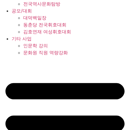
전국역사문화탐방
공모/대회
대덕백일장
동춘당 전국휘호대회
김호연재 여성휘호대회
기타 사업
인문학 강의
문화원 직원 역량강화