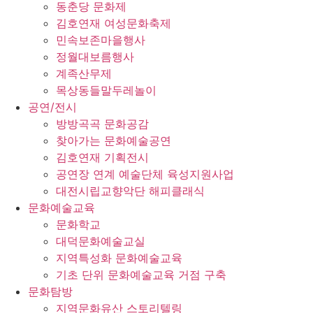
동춘당 문화제
김호연재 여성문화축제
민속보존마을행사
정월대보름행사
계족산무제
목상동들말두레놀이
공연/전시
방방곡곡 문화공감
찾아가는 문화예술공연
김호연재 기획전시
공연장 연계 예술단체 육성지원사업
대전시립교향악단 해피클래식
문화예술교육
문화학교
대덕문화예술교실
지역특성화 문화예술교육
기초 단위 문화예술교육 거점 구축
문화탐방
지역문화유산 스토리텔링