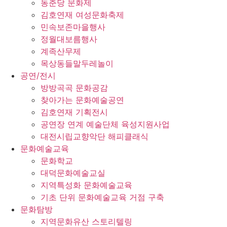
동춘당 문화제
김호연재 여성문화축제
민속보존마을행사
정월대보름행사
계족산무제
목상동들말두레놀이
공연/전시
방방곡곡 문화공감
찾아가는 문화예술공연
김호연재 기획전시
공연장 연계 예술단체 육성지원사업
대전시립교향악단 해피클래식
문화예술교육
문화학교
대덕문화예술교실
지역특성화 문화예술교육
기초 단위 문화예술교육 거점 구축
문화탐방
지역문화유산 스토리텔링