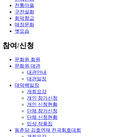
전통마을
구전설화
회덕향교
매장문화
옛모습
참여/신청
문화원 회원
문화원 대관
대관안내
대관일정
대덕백일장
개최요강
개인 참가신청
개인 신청현황
단체 참가신청
단체 신청현황
입상 작품집
동춘당·김호연재 전국휘호대회
개최요강