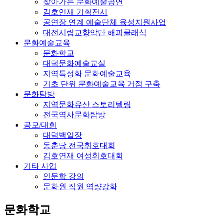
찾아가는 문화예술공연
김호연재 기획전시
공연장 연계 예술단체 육성지원사업
대전시립교향악단 해피클래식
문화예술교육
문화학교
대덕문화예술교실
지역특성화 문화예술교육
기초 단위 문화예술교육 거점 구축
문화탐방
지역문화유산 스토리텔링
전국역사문화탐방
공모/대회
대덕백일장
동춘당 전국휘호대회
김호연재 여성휘호대회
기타 사업
인문학 강의
문화원 직원 역량강화
문화학교