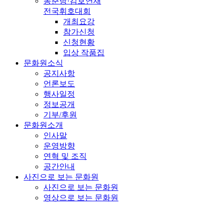
동춘당·김호연재
전국휘호대회
개최요강
참가신청
신청현황
입상 작품집
문화원소식
공지사항
언론보도
행사일정
정보공개
기부/후원
문화원소개
인사말
운영방향
연혁 및 조직
공간안내
사진으로 보는 문화원
사진으로 보는 문화원
영상으로 보는 문화원