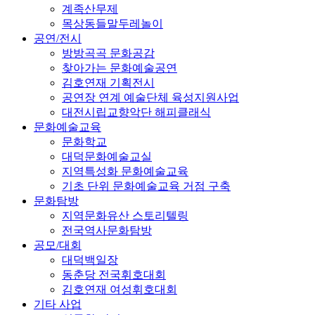
계족산무제
목상동들말두레놀이
공연/전시
방방곡곡 문화공감
찾아가는 문화예술공연
김호연재 기획전시
공연장 연계 예술단체 육성지원사업
대전시립교향악단 해피클래식
문화예술교육
문화학교
대덕문화예술교실
지역특성화 문화예술교육
기초 단위 문화예술교육 거점 구축
문화탐방
지역문화유산 스토리텔링
전국역사문화탐방
공모/대회
대덕백일장
동춘당 전국휘호대회
김호연재 여성휘호대회
기타 사업