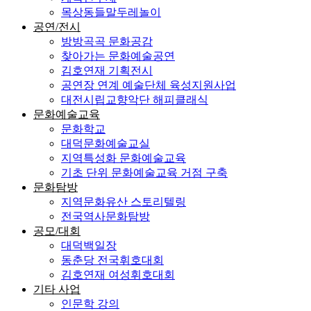
목상동들말두레놀이
공연/전시
방방곡곡 문화공감
찾아가는 문화예술공연
김호연재 기획전시
공연장 연계 예술단체 육성지원사업
대전시립교향악단 해피클래식
문화예술교육
문화학교
대덕문화예술교실
지역특성화 문화예술교육
기초 단위 문화예술교육 거점 구축
문화탐방
지역문화유산 스토리텔링
전국역사문화탐방
공모/대회
대덕백일장
동춘당 전국휘호대회
김호연재 여성휘호대회
기타 사업
인문학 강의