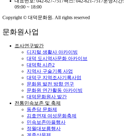
대표번호: 042-627-7517
팩스: 042-621-7517
운영시간:
09:00 ~ 18:00
Copyright © 대덕문화원. All rights reserved
문화원사업
조사연구발간
디지털 생활사 아카이빙
대덕 도시역사문화 아카이브
대덕학 시즌2
지역사 구술기록 사업
대덕구 지역조사기록사업
문화원 발전 방향 연구
문화원 연간활동 아카이빙
대덕문화원사 발간
전통민속보존 및 축제
동춘당 문화제
김호연재 여성문화축제
민속보존마을행사
정월대보름행사
계족산무제