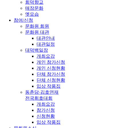
회덕향교
매장문화
옛모습
참여/신청
문화원 회원
문화원 대관
대관안내
대관일정
대덕백일장
개최요강
개인 참가신청
개인 신청현황
단체 참가신청
단체 신청현황
입상 작품집
동춘당·김호연재
전국휘호대회
개최요강
참가신청
신청현황
입상 작품집