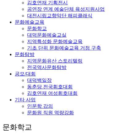
김호연재 기획전시
공연장 연계 예술단체 육성지원사업
대전시립교향악단 해피클래식
문화예술교육
문화학교
대덕문화예술교실
지역특성화 문화예술교육
기초 단위 문화예술교육 거점 구축
문화탐방
지역문화유산 스토리텔링
전국역사문화탐방
공모/대회
대덕백일장
동춘당 전국휘호대회
김호연재 여성휘호대회
기타 사업
인문학 강의
문화원 직원 역량강화
문화학교