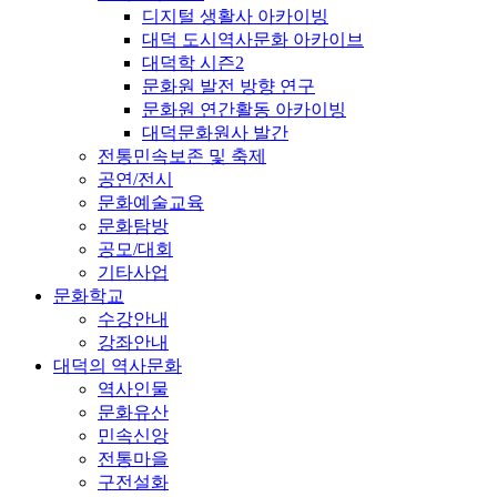
디지털 생활사 아카이빙
대덕 도시역사문화 아카이브
대덕학 시즌2
문화원 발전 방향 연구
문화원 연간활동 아카이빙
대덕문화원사 발간
전통민속보존 및 축제
공연/전시
문화예술교육
문화탐방
공모/대회
기타사업
문화학교
수강안내
강좌안내
대덕의 역사문화
역사인물
문화유산
민속신앙
전통마을
구전설화