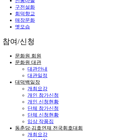
전통마을
구전설화
회덕향교
매장문화
옛모습
참여/신청
문화원 회원
문화원 대관
대관안내
대관일정
대덕백일장
개최요강
개인 참가신청
개인 신청현황
단체 참가신청
단체 신청현황
입상 작품집
동춘당·김호연재 전국휘호대회
개최요강