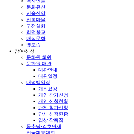
역사인물
문화유산
민속신앙
전통마을
구전설화
회덕향교
매장문화
옛모습
참여/신청
문화원 회원
문화원 대관
대관안내
대관일정
대덕백일장
개최요강
개인 참가신청
개인 신청현황
단체 참가신청
단체 신청현황
입상 작품집
동춘당·김호연재
전국휘호대회