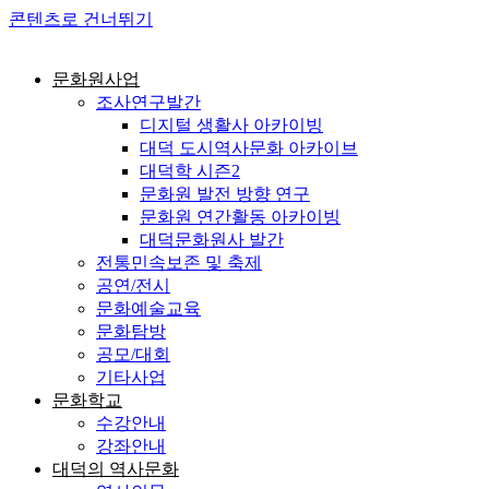
콘텐츠로 건너뛰기
문화원사업
조사연구발간
디지털 생활사 아카이빙
대덕 도시역사문화 아카이브
대덕학 시즌2
문화원 발전 방향 연구
문화원 연간활동 아카이빙
대덕문화원사 발간
전통민속보존 및 축제
공연/전시
문화예술교육
문화탐방
공모/대회
기타사업
문화학교
수강안내
강좌안내
대덕의 역사문화