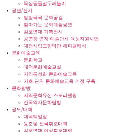
목상동들말두레놀이
공연/전시
방방곡곡 문화공감
찾아가는 문화예술공연
김호연재 기획전시
공연장 연계 예술단체 육성지원사업
대전시립교향악단 해피클래식
문화예술교육
문화학교
대덕문화예술교실
지역특성화 문화예술교육
기초 단위 문화예술교육 거점 구축
문화탐방
지역문화유산 스토리텔링
전국역사문화탐방
공모/대회
대덕백일장
동춘당 전국휘호대회
김호연재 여성휘호대회