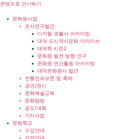
콘텐츠로 건너뛰기
문화원사업
조사연구발간
디지털 생활사 아카이빙
대덕 도시역사문화 아카이브
대덕학 시즌2
문화원 발전 방향 연구
문화원 연간활동 아카이빙
대덕문화원사 발간
전통민속보존 및 축제
공연/전시
문화예술교육
문화탐방
공모/대회
기타사업
문화학교
수강안내
강좌안내