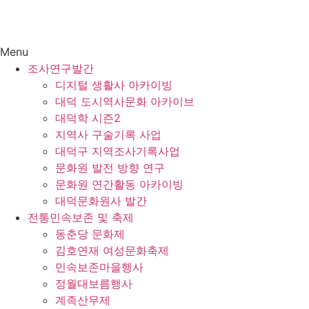
Menu
조사연구발간
디지털 생활사 아카이빙
대덕 도시역사문화 아카이브
대덕학 시즌2
지역사 구술기록 사업
대덕구 지역조사기록사업
문화원 발전 방향 연구
문화원 연간활동 아카이빙
대덕문화원사 발간
전통민속보존 및 축제
동춘당 문화제
김호연재 여성문화축제
민속보존마을행사
정월대보름행사
계족산무제