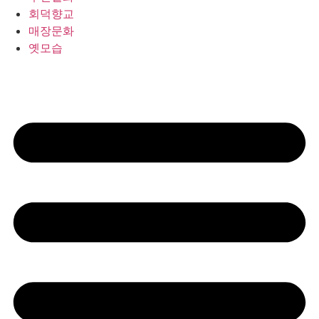
회덕향교
매장문화
옛모습