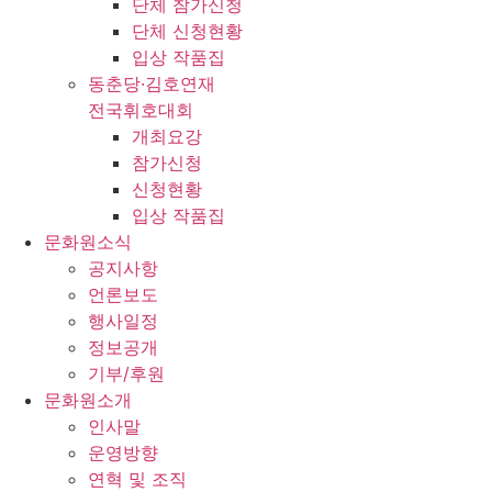
단체 참가신청
단체 신청현황
입상 작품집
동춘당·김호연재
전국휘호대회
개최요강
참가신청
신청현황
입상 작품집
문화원소식
공지사항
언론보도
행사일정
정보공개
기부/후원
문화원소개
인사말
운영방향
연혁 및 조직