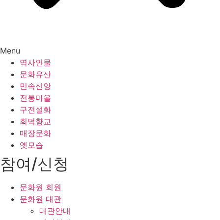
Menu
역사인물
문화유산
민속신앙
전통마을
구전설화
회덕향교
매장문화
옛모습
참여/신청
문화원 회원
문화원 대관
대관안내