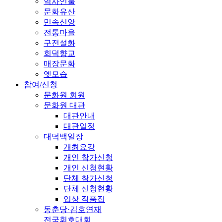
역사인물
문화유산
민속신앙
전통마을
구전설화
회덕향교
매장문화
옛모습
참여/신청
문화원 회원
문화원 대관
대관안내
대관일정
대덕백일장
개최요강
개인 참가신청
개인 신청현황
단체 참가신청
단체 신청현황
입상 작품집
동춘당·김호연재
전국휘호대회