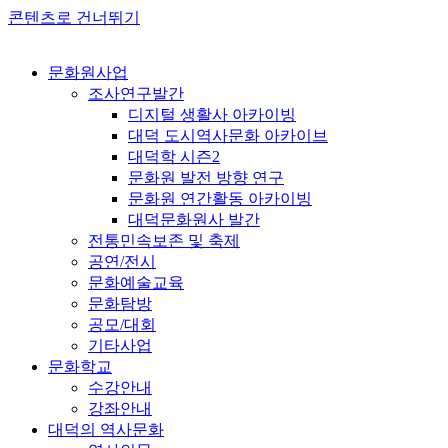
콘텐츠로 건너뛰기
문화원사업
조사연구발간
디지털 생활사 아카이빙
대덕 도시역사문화 아카이브
대덕학 시즌2
문화원 발전 방향 연구
문화원 연간활동 아카이빙
대덕문화원사 발간
전통민속보존 및 축제
공연/전시
문화예술교육
문화탐방
공모/대회
기타사업
문화학교
수강안내
강좌안내
대덕의 역사문화