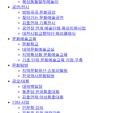
목상동들말두레놀이
공연/전시
방방곡곡 문화공감
찾아가는 문화예술공연
김호연재 기획전시
공연장 연계 예술단체 육성지원사업
대전시립교향악단 해피클래식
문화예술교육
문화학교
대덕문화예술교실
지역특성화 문화예술교육
기초 단위 문화예술교육 거점 구축
문화탐방
지역문화유산 스토리텔링
전국역사문화탐방
공모/대회
대덕백일장
동춘당 전국휘호대회
김호연재 여성휘호대회
기타 사업
인문학 강의
문화원 직원 역량강화