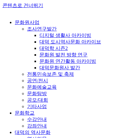
콘텐츠로 건너뛰기
문화원사업
조사연구발간
디지털 생활사 아카이빙
대덕 도시역사문화 아카이브
대덕학 시즌2
문화원 발전 방향 연구
문화원 연간활동 아카이빙
대덕문화원사 발간
전통민속보존 및 축제
공연/전시
문화예술교육
문화탐방
공모/대회
기타사업
문화학교
수강안내
강좌안내
대덕의 역사문화