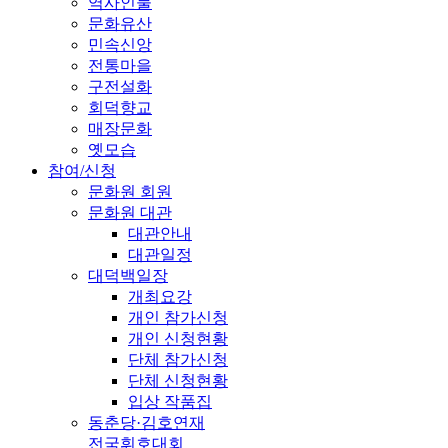
역사인물
문화유산
민속신앙
전통마을
구전설화
회덕향교
매장문화
옛모습
참여/신청
문화원 회원
문화원 대관
대관안내
대관일정
대덕백일장
개최요강
개인 참가신청
개인 신청현황
단체 참가신청
단체 신청현황
입상 작품집
동춘당·김호연재
전국휘호대회