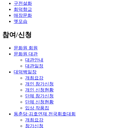
구전설화
회덕향교
매장문화
옛모습
참여/신청
문화원 회원
문화원 대관
대관안내
대관일정
대덕백일장
개최요강
개인 참가신청
개인 신청현황
단체 참가신청
단체 신청현황
입상 작품집
동춘당·김호연재 전국휘호대회
개최요강
참가신청