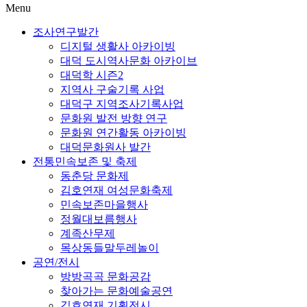
Menu
조사연구발간
디지털 생활사 아카이빙
대덕 도시역사문화 아카이브
대덕학 시즌2
지역사 구술기록 사업
대덕구 지역조사기록사업
문화원 발전 방향 연구
문화원 연간활동 아카이빙
대덕문화원사 발간
전통민속보존 및 축제
동춘당 문화제
김호연재 여성문화축제
민속보존마을행사
정월대보름행사
계족산무제
목상동들말두레놀이
공연/전시
방방곡곡 문화공감
찾아가는 문화예술공연
김호연재 기획전시