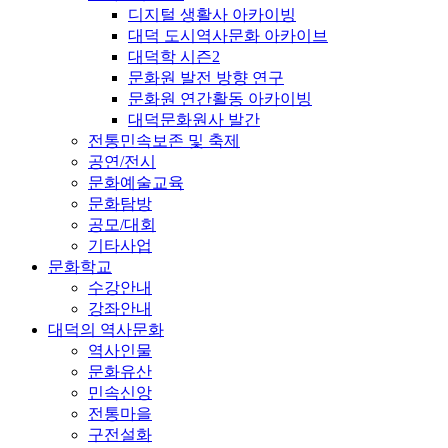
디지털 생활사 아카이빙
대덕 도시역사문화 아카이브
대덕학 시즌2
문화원 발전 방향 연구
문화원 연간활동 아카이빙
대덕문화원사 발간
전통민속보존 및 축제
공연/전시
문화예술교육
문화탐방
공모/대회
기타사업
문화학교
수강안내
강좌안내
대덕의 역사문화
역사인물
문화유산
민속신앙
전통마을
구전설화