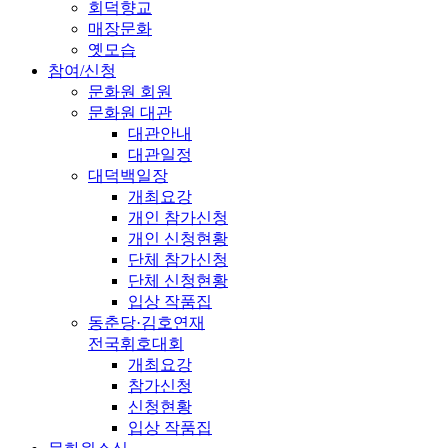
회덕향교
매장문화
옛모습
참여/신청
문화원 회원
문화원 대관
대관안내
대관일정
대덕백일장
개최요강
개인 참가신청
개인 신청현황
단체 참가신청
단체 신청현황
입상 작품집
동춘당·김호연재
전국휘호대회
개최요강
참가신청
신청현황
입상 작품집