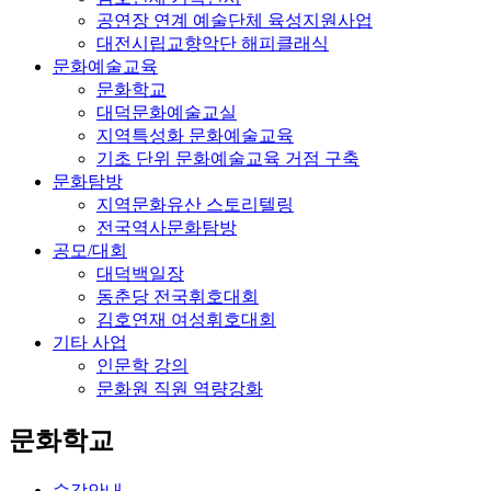
공연장 연계 예술단체 육성지원사업
대전시립교향악단 해피클래식
문화예술교육
문화학교
대덕문화예술교실
지역특성화 문화예술교육
기초 단위 문화예술교육 거점 구축
문화탐방
지역문화유산 스토리텔링
전국역사문화탐방
공모/대회
대덕백일장
동춘당 전국휘호대회
김호연재 여성휘호대회
기타 사업
인문학 강의
문화원 직원 역량강화
문화학교
수강안내