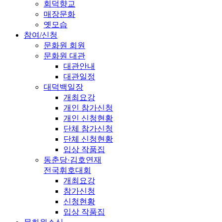
회덕향교
매장문화
옛모습
참여/신청
문화원 회원
문화원 대관
대관안내
대관일정
대덕백일장
개최요강
개인 참가신청
개인 신청현황
단체 참가신청
단체 신청현황
입상 작품집
동춘당·김호연재
전국휘호대회
개최요강
참가신청
신청현황
입상 작품집