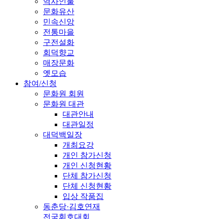
역사인물
문화유산
민속신앙
전통마을
구전설화
회덕향교
매장문화
옛모습
참여/신청
문화원 회원
문화원 대관
대관안내
대관일정
대덕백일장
개최요강
개인 참가신청
개인 신청현황
단체 참가신청
단체 신청현황
입상 작품집
동춘당·김호연재
전국휘호대회