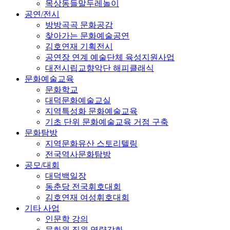
목상동들말두레놀이
공연/전시
방방곡곡 문화공감
찾아가는 문화예술공연
김호연재 기획전시
공연장 연계 예술단체 육성지원사업
대전시립교향악단 해피클래식
문화예술교육
문화학교
대덕문화예술교실
지역특성화 문화예술교육
기초 단위 문화예술교육 거점 구축
문화탐방
지역문화유산 스토리텔링
전국역사문화탐방
공모/대회
대덕백일장
동춘당 전국휘호대회
김호연재 여성휘호대회
기타 사업
인문학 강의
문화원 직원 역량강화