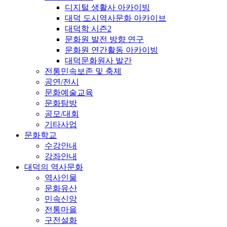
디지털 생활사 아카이빙
대덕 도시역사문화 아카이브
대덕학 시즌2
문화원 발전 방향 연구
문화원 연간활동 아카이빙
대덕문화원사 발간
전통민속보존 및 축제
공연/전시
문화예술교육
문화탐방
공모/대회
기타사업
문화학교
수강안내
강좌안내
대덕의 역사문화
역사인물
문화유산
민속신앙
전통마을
구전설화