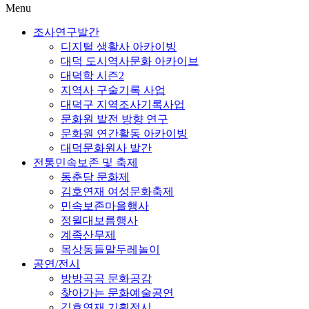
Menu
조사연구발간
디지털 생활사 아카이빙
대덕 도시역사문화 아카이브
대덕학 시즌2
지역사 구술기록 사업
대덕구 지역조사기록사업
문화원 발전 방향 연구
문화원 연간활동 아카이빙
대덕문화원사 발간
전통민속보존 및 축제
동춘당 문화제
김호연재 여성문화축제
민속보존마을행사
정월대보름행사
계족산무제
목상동들말두레놀이
공연/전시
방방곡곡 문화공감
찾아가는 문화예술공연
김호연재 기획전시