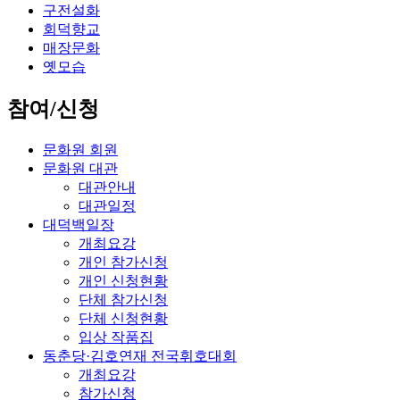
구전설화
회덕향교
매장문화
옛모습
참여/신청
문화원 회원
문화원 대관
대관안내
대관일정
대덕백일장
개최요강
개인 참가신청
개인 신청현황
단체 참가신청
단체 신청현황
입상 작품집
동춘당·김호연재 전국휘호대회
개최요강
참가신청