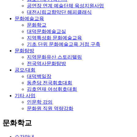
공연장 연계 예술단체 육성지원사업
대전시립교향악단 해피클래식
문화예술교육
문화학교
대덕문화예술교실
지역특성화 문화예술교육
기초 단위 문화예술교육 거점 구축
문화탐방
지역문화유산 스토리텔링
전국역사문화탐방
공모/대회
대덕백일장
동춘당 전국휘호대회
김호연재 여성휘호대회
기타 사업
인문학 강의
문화원 직원 역량강화
문화학교
수강안내