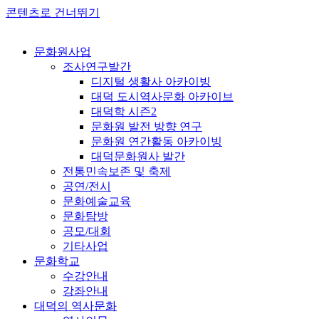
콘텐츠로 건너뛰기
문화원사업
조사연구발간
디지털 생활사 아카이빙
대덕 도시역사문화 아카이브
대덕학 시즌2
문화원 발전 방향 연구
문화원 연간활동 아카이빙
대덕문화원사 발간
전통민속보존 및 축제
공연/전시
문화예술교육
문화탐방
공모/대회
기타사업
문화학교
수강안내
강좌안내
대덕의 역사문화