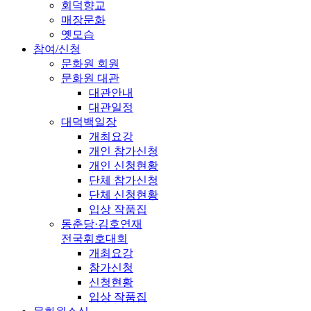
회덕향교
매장문화
옛모습
참여/신청
문화원 회원
문화원 대관
대관안내
대관일정
대덕백일장
개최요강
개인 참가신청
개인 신청현황
단체 참가신청
단체 신청현황
입상 작품집
동춘당·김호연재
전국휘호대회
개최요강
참가신청
신청현황
입상 작품집