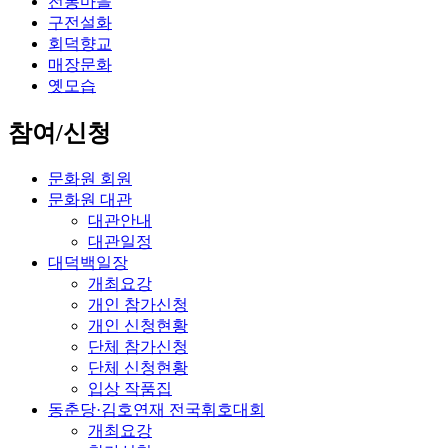
전통마을
구전설화
회덕향교
매장문화
옛모습
참여/신청
문화원 회원
문화원 대관
대관안내
대관일정
대덕백일장
개최요강
개인 참가신청
개인 신청현황
단체 참가신청
단체 신청현황
입상 작품집
동춘당·김호연재 전국휘호대회
개최요강