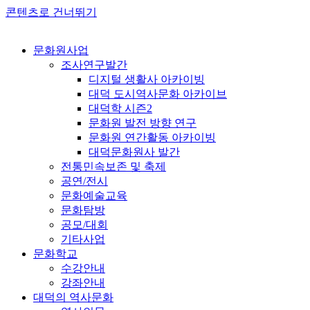
콘텐츠로 건너뛰기
문화원사업
조사연구발간
디지털 생활사 아카이빙
대덕 도시역사문화 아카이브
대덕학 시즌2
문화원 발전 방향 연구
문화원 연간활동 아카이빙
대덕문화원사 발간
전통민속보존 및 축제
공연/전시
문화예술교육
문화탐방
공모/대회
기타사업
문화학교
수강안내
강좌안내
대덕의 역사문화