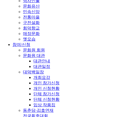
역사인물
문화유산
민속신앙
전통마을
구전설화
회덕향교
매장문화
옛모습
참여/신청
문화원 회원
문화원 대관
대관안내
대관일정
대덕백일장
개최요강
개인 참가신청
개인 신청현황
단체 참가신청
단체 신청현황
입상 작품집
동춘당·김호연재
전국휘호대회