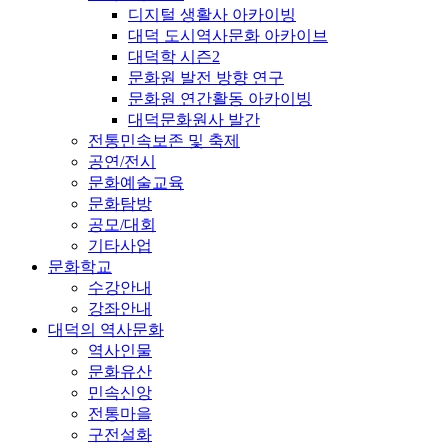
디지털 생활사 아카이빙
대덕 도시역사문화 아카이브
대덕학 시즌2
문화원 발전 방향 연구
문화원 연간활동 아카이빙
대덕문화원사 발간
전통민속보존 및 축제
공연/전시
문화예술교육
문화탐방
공모/대회
기타사업
문화학교
수강안내
강좌안내
대덕의 역사문화
역사인물
문화유산
민속신앙
전통마을
구전설화