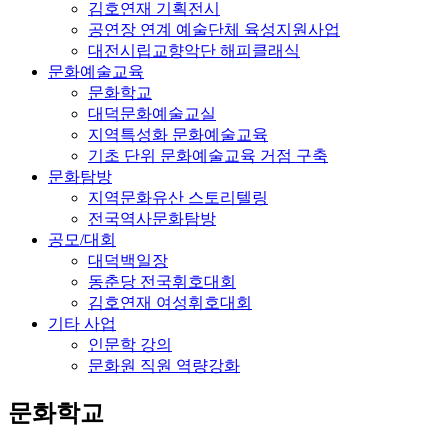
김호연재 기획전시
공연장 연계 예술단체 육성지원사업
대전시립교향악단 해피클래식
문화예술교육
문화학교
대덕문화예술교실
지역특성화 문화예술교육
기초 단위 문화예술교육 거점 구축
문화탐방
지역문화유산 스토리텔링
전국역사문화탐방
공모/대회
대덕백일장
동춘당 전국휘호대회
김호연재 여성휘호대회
기타 사업
인문학 강의
문화원 직원 역량강화
문화학교