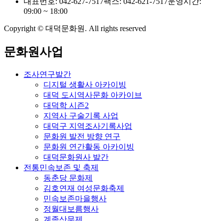
대표번호: 042-627-7517
팩스: 042-621-7517
운영시간:
09:00 ~ 18:00
Copyright © 대덕문화원. All rights reserved
문화원사업
조사연구발간
디지털 생활사 아카이빙
대덕 도시역사문화 아카이브
대덕학 시즌2
지역사 구술기록 사업
대덕구 지역조사기록사업
문화원 발전 방향 연구
문화원 연간활동 아카이빙
대덕문화원사 발간
전통민속보존 및 축제
동춘당 문화제
김호연재 여성문화축제
민속보존마을행사
정월대보름행사
계족산무제