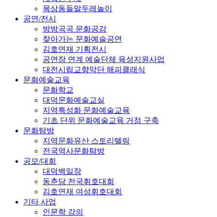
목상동들말두레놀이
공연/전시
방방곡곡 문화공감
찾아가는 문화예술공연
김호연재 기획전시
공연장 연계 예술단체 육성지원사업
대전시립교향악단 해피클래식
문화예술교육
문화학교
대덕문화예술교실
지역특성화 문화예술교육
기초 단위 문화예술교육 거점 구축
문화탐방
지역문화유산 스토리텔링
전국역사문화탐방
공모/대회
대덕백일장
동춘당 전국휘호대회
김호연재 여성휘호대회
기타 사업
인문학 강의