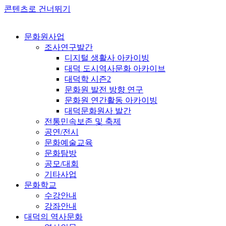
콘텐츠로 건너뛰기
문화원사업
조사연구발간
디지털 생활사 아카이빙
대덕 도시역사문화 아카이브
대덕학 시즌2
문화원 발전 방향 연구
문화원 연간활동 아카이빙
대덕문화원사 발간
전통민속보존 및 축제
공연/전시
문화예술교육
문화탐방
공모/대회
기타사업
문화학교
수강안내
강좌안내
대덕의 역사문화