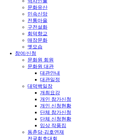
역사인물
문화유산
민속신앙
전통마을
구전설화
회덕향교
매장문화
옛모습
참여/신청
문화원 회원
문화원 대관
대관안내
대관일정
대덕백일장
개최요강
개인 참가신청
개인 신청현황
단체 참가신청
단체 신청현황
입상 작품집
동춘당·김호연재
전국휘호대회