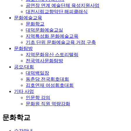
공연장 연계 예술단체 육성지원사업
대전시립교향악단 해피클래식
문화예술교육
문화학교
대덕문화예술교실
지역특성화 문화예술교육
기초 단위 문화예술교육 거점 구축
문화탐방
지역문화유산 스토리텔링
전국역사문화탐방
공모/대회
대덕백일장
동춘당 전국휘호대회
김호연재 여성휘호대회
기타 사업
인문학 강의
문화원 직원 역량강화
문화학교
수강안내