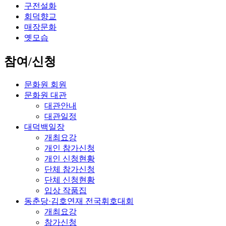
구전설화
회덕향교
매장문화
옛모습
참여/신청
문화원 회원
문화원 대관
대관안내
대관일정
대덕백일장
개최요강
개인 참가신청
개인 신청현황
단체 참가신청
단체 신청현황
입상 작품집
동춘당·김호연재 전국휘호대회
개최요강
참가신청