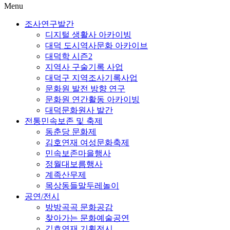
Menu
조사연구발간
디지털 생활사 아카이빙
대덕 도시역사문화 아카이브
대덕학 시즌2
지역사 구술기록 사업
대덕구 지역조사기록사업
문화원 발전 방향 연구
문화원 연간활동 아카이빙
대덕문화원사 발간
전통민속보존 및 축제
동춘당 문화제
김호연재 여성문화축제
민속보존마을행사
정월대보름행사
계족산무제
목상동들말두레놀이
공연/전시
방방곡곡 문화공감
찾아가는 문화예술공연
김호연재 기획전시