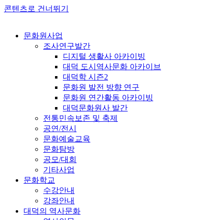
콘텐츠로 건너뛰기
문화원사업
조사연구발간
디지털 생활사 아카이빙
대덕 도시역사문화 아카이브
대덕학 시즌2
문화원 발전 방향 연구
문화원 연간활동 아카이빙
대덕문화원사 발간
전통민속보존 및 축제
공연/전시
문화예술교육
문화탐방
공모/대회
기타사업
문화학교
수강안내
강좌안내
대덕의 역사문화