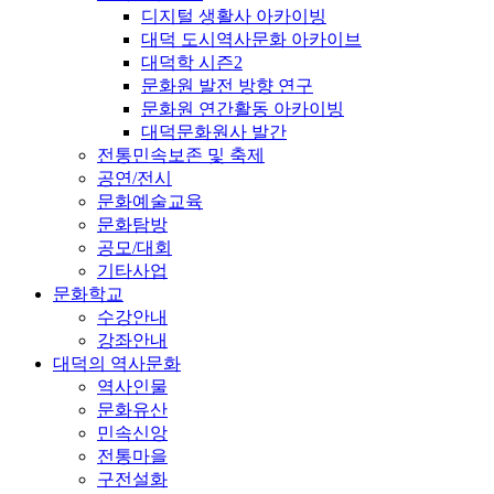
디지털 생활사 아카이빙
대덕 도시역사문화 아카이브
대덕학 시즌2
문화원 발전 방향 연구
문화원 연간활동 아카이빙
대덕문화원사 발간
전통민속보존 및 축제
공연/전시
문화예술교육
문화탐방
공모/대회
기타사업
문화학교
수강안내
강좌안내
대덕의 역사문화
역사인물
문화유산
민속신앙
전통마을
구전설화