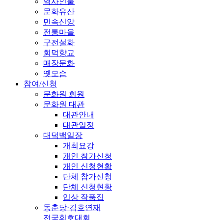
역사인물
문화유산
민속신앙
전통마을
구전설화
회덕향교
매장문화
옛모습
참여/신청
문화원 회원
문화원 대관
대관안내
대관일정
대덕백일장
개최요강
개인 참가신청
개인 신청현황
단체 참가신청
단체 신청현황
입상 작품집
동춘당·김호연재
전국휘호대회