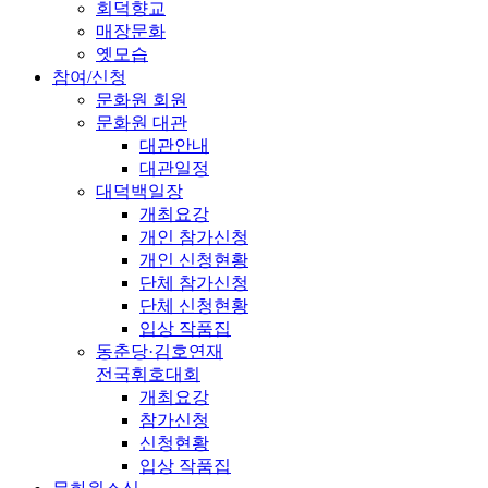
회덕향교
매장문화
옛모습
참여/신청
문화원 회원
문화원 대관
대관안내
대관일정
대덕백일장
개최요강
개인 참가신청
개인 신청현황
단체 참가신청
단체 신청현황
입상 작품집
동춘당·김호연재
전국휘호대회
개최요강
참가신청
신청현황
입상 작품집