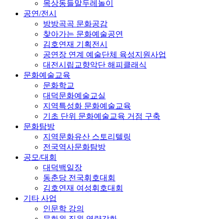
목상동들말두레놀이
공연/전시
방방곡곡 문화공감
찾아가는 문화예술공연
김호연재 기획전시
공연장 연계 예술단체 육성지원사업
대전시립교향악단 해피클래식
문화예술교육
문화학교
대덕문화예술교실
지역특성화 문화예술교육
기초 단위 문화예술교육 거점 구축
문화탐방
지역문화유산 스토리텔링
전국역사문화탐방
공모/대회
대덕백일장
동춘당 전국휘호대회
김호연재 여성휘호대회
기타 사업
인문학 강의
문화원 직원 역량강화