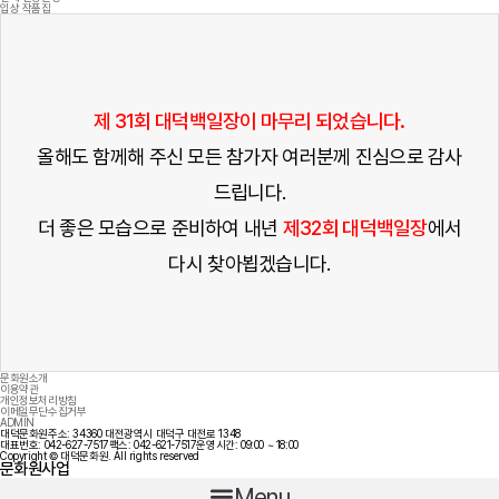
입상 작품집
제 31회 대덕백일장이 마무리 되었습니다.
올해도 함께해 주신 모든 참가자 여러분께 진심으로 감사
드립니다.
더 좋은 모습으로 준비하여 내년
제32회 대덕백일장
에서
다시 찾아뵙겠습니다.
문화원소개
이용약관
개인정보처리방침
이메일무단수집거부
ADMIN
대덕문화원
주소: 34360 대전광역시 대덕구 대전로 1348
대표번호: 042-627-7517
팩스: 042-621-7517
운영시간: 09:00 ~ 18:00
Copyright © 대덕문화원. All rights reserved
문화원사업
Menu