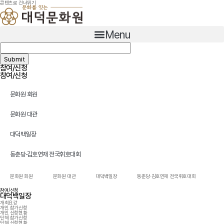
콘텐츠로 건너뛰기
Menu
참여/신청
참여/신청
문화원 회원
문화원 대관
대덕백일장
동춘당·김호연재 전국휘호대회
문화원 회원
문화원 대관
대덕백일장
동춘당·김호연재 전국휘호대회
참여/신청
대덕백일장
개최요강
개인 참가신청
개인 신청현황
단체 참가신청
단체 신청현황