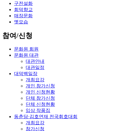
구전설화
회덕향교
매장문화
옛모습
참여/신청
문화원 회원
문화원 대관
대관안내
대관일정
대덕백일장
개최요강
개인 참가신청
개인 신청현황
단체 참가신청
단체 신청현황
입상 작품집
동춘당·김호연재 전국휘호대회
개최요강
참가신청