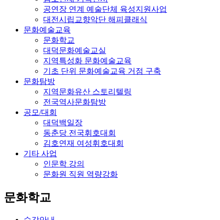
공연장 연계 예술단체 육성지원사업
대전시립교향악단 해피클래식
문화예술교육
문화학교
대덕문화예술교실
지역특성화 문화예술교육
기초 단위 문화예술교육 거점 구축
문화탐방
지역문화유산 스토리텔링
전국역사문화탐방
공모/대회
대덕백일장
동춘당 전국휘호대회
김호연재 여성휘호대회
기타 사업
인문학 강의
문화원 직원 역량강화
문화학교
수강안내