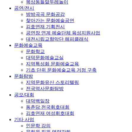
목상동들말두레놀이
공연/전시
방방곡곡 문화공감
찾아가는 문화예술공연
김호연재 기획전시
공연장 연계 예술단체 육성지원사업
대전시립교향악단 해피클래식
문화예술교육
문화학교
대덕문화예술교실
지역특성화 문화예술교육
기초 단위 문화예술교육 거점 구축
문화탐방
지역문화유산 스토리텔링
전국역사문화탐방
공모/대회
대덕백일장
동춘당 전국휘호대회
김호연재 여성휘호대회
기타 사업
인문학 강의
문화원 직원 역량강화