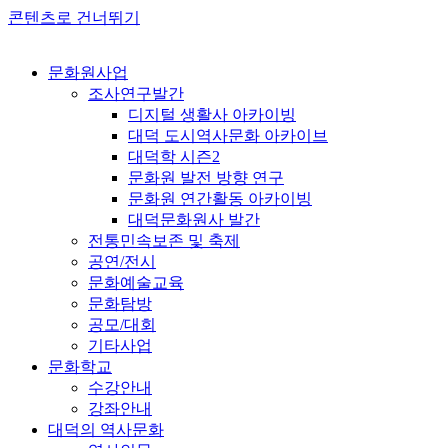
콘텐츠로 건너뛰기
문화원사업
조사연구발간
디지털 생활사 아카이빙
대덕 도시역사문화 아카이브
대덕학 시즌2
문화원 발전 방향 연구
문화원 연간활동 아카이빙
대덕문화원사 발간
전통민속보존 및 축제
공연/전시
문화예술교육
문화탐방
공모/대회
기타사업
문화학교
수강안내
강좌안내
대덕의 역사문화