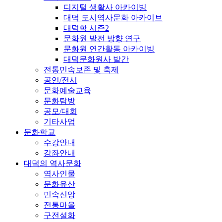
디지털 생활사 아카이빙
대덕 도시역사문화 아카이브
대덕학 시즌2
문화원 발전 방향 연구
문화원 연간활동 아카이빙
대덕문화원사 발간
전통민속보존 및 축제
공연/전시
문화예술교육
문화탐방
공모/대회
기타사업
문화학교
수강안내
강좌안내
대덕의 역사문화
역사인물
문화유산
민속신앙
전통마을
구전설화