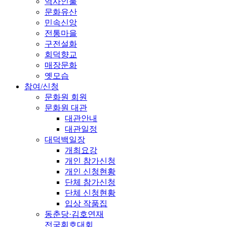
역사인물
문화유산
민속신앙
전통마을
구전설화
회덕향교
매장문화
옛모습
참여/신청
문화원 회원
문화원 대관
대관안내
대관일정
대덕백일장
개최요강
개인 참가신청
개인 신청현황
단체 참가신청
단체 신청현황
입상 작품집
동춘당·김호연재
전국휘호대회