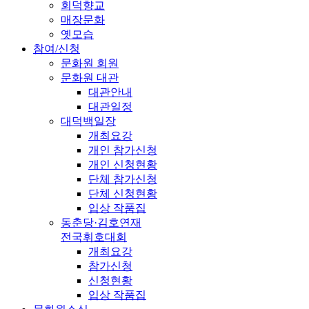
회덕향교
매장문화
옛모습
참여/신청
문화원 회원
문화원 대관
대관안내
대관일정
대덕백일장
개최요강
개인 참가신청
개인 신청현황
단체 참가신청
단체 신청현황
입상 작품집
동춘당·김호연재
전국휘호대회
개최요강
참가신청
신청현황
입상 작품집