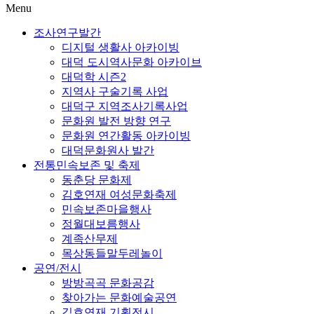
Menu
조사연구발간
디지털 생활사 아카이빙
대덕 도시역사문화 아카이브
대덕학 시즌2
지역사 구술기록 사업
대덕구 지역조사기록사업
문화원 발전 방향 연구
문화원 연간활동 아카이빙
대덕문화원사 발간
전통민속보존 및 축제
동춘당 문화제
김호연재 여성문화축제
민속보존마을행사
정월대보름행사
계족산무제
목상동들말두레놀이
공연/전시
방방곡곡 문화공감
찾아가는 문화예술공연
김호연재 기획전시