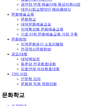
공연장 연계 예술단체 육성지원사업
대전시립교향악단 해피클래식
문화예술교육
문화학교
대덕문화예술교실
지역특성화 문화예술교육
기초 단위 문화예술교육 거점 구축
문화탐방
지역문화유산 스토리텔링
전국역사문화탐방
공모/대회
대덕백일장
동춘당 전국휘호대회
김호연재 여성휘호대회
기타 사업
인문학 강의
문화원 직원 역량강화
문화학교
수강안내