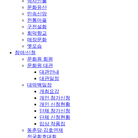
역사인물
문화유산
민속신앙
전통마을
구전설화
회덕향교
매장문화
옛모습
참여/신청
문화원 회원
문화원 대관
대관안내
대관일정
대덕백일장
개최요강
개인 참가신청
개인 신청현황
단체 참가신청
단체 신청현황
입상 작품집
동춘당·김호연재
전국휘호대회