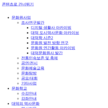
콘텐츠로 건너뛰기
문화원사업
조사연구발간
디지털 생활사 아카이빙
대덕 도시역사문화 아카이브
대덕학 시즌2
문화원 발전 방향 연구
문화원 연간활동 아카이빙
대덕문화원사 발간
전통민속보존 및 축제
공연/전시
문화예술교육
문화탐방
공모/대회
기타사업
문화학교
수강안내
강좌안내
대덕의 역사문화