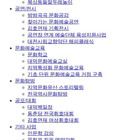
목상동들말두레놀이
공연/전시
방방곡곡 문화공감
찾아가는 문화예술공연
김호연재 기획전시
공연장 연계 예술단체 육성지원사업
대전시립교향악단 해피클래식
문화예술교육
문화학교
대덕문화예술교실
지역특성화 문화예술교육
기초 단위 문화예술교육 거점 구축
문화탐방
지역문화유산 스토리텔링
전국역사문화탐방
공모/대회
대덕백일장
동춘당 전국휘호대회
김호연재 여성휘호대회
기타 사업
인문학 강의
문화원 직원 역량강화