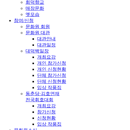
회덕향교
매장문화
옛모습
참여/신청
문화원 회원
문화원 대관
대관안내
대관일정
대덕백일장
개최요강
개인 참가신청
개인 신청현황
단체 참가신청
단체 신청현황
입상 작품집
동춘당·김호연재
전국휘호대회
개최요강
참가신청
신청현황
입상 작품집