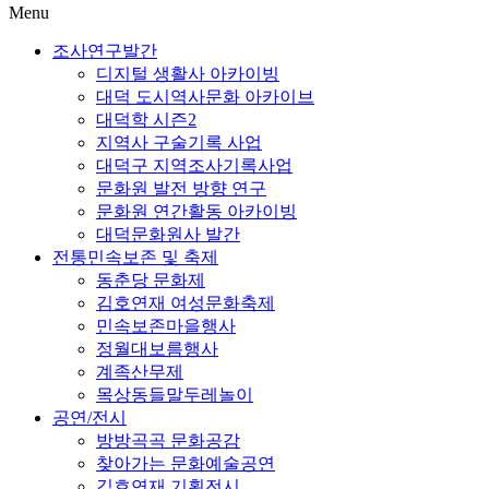
Menu
조사연구발간
디지털 생활사 아카이빙
대덕 도시역사문화 아카이브
대덕학 시즌2
지역사 구술기록 사업
대덕구 지역조사기록사업
문화원 발전 방향 연구
문화원 연간활동 아카이빙
대덕문화원사 발간
전통민속보존 및 축제
동춘당 문화제
김호연재 여성문화축제
민속보존마을행사
정월대보름행사
계족산무제
목상동들말두레놀이
공연/전시
방방곡곡 문화공감
찾아가는 문화예술공연
김호연재 기획전시