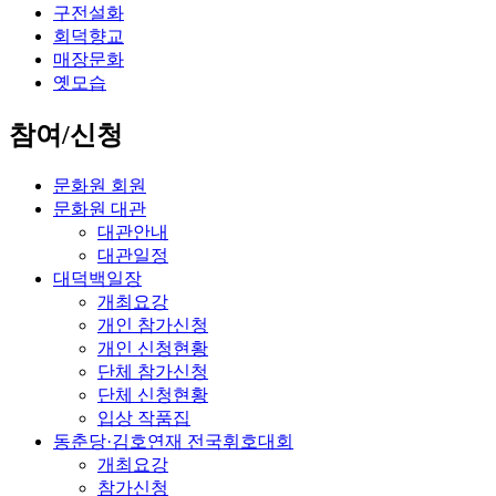
구전설화
회덕향교
매장문화
옛모습
참여/신청
문화원 회원
문화원 대관
대관안내
대관일정
대덕백일장
개최요강
개인 참가신청
개인 신청현황
단체 참가신청
단체 신청현황
입상 작품집
동춘당·김호연재 전국휘호대회
개최요강
참가신청