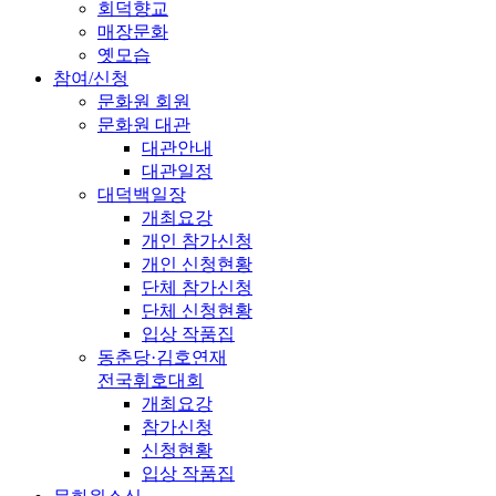
회덕향교
매장문화
옛모습
참여/신청
문화원 회원
문화원 대관
대관안내
대관일정
대덕백일장
개최요강
개인 참가신청
개인 신청현황
단체 참가신청
단체 신청현황
입상 작품집
동춘당·김호연재
전국휘호대회
개최요강
참가신청
신청현황
입상 작품집