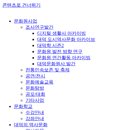
콘텐츠로 건너뛰기
문화원사업
조사연구발간
디지털 생활사 아카이빙
대덕 도시역사문화 아카이브
대덕학 시즌2
문화원 발전 방향 연구
문화원 연간활동 아카이빙
대덕문화원사 발간
전통민속보존 및 축제
공연/전시
문화예술교육
문화탐방
공모/대회
기타사업
문화학교
수강안내
강좌안내
대덕의 역사문화