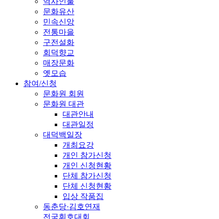
역사인물
문화유산
민속신앙
전통마을
구전설화
회덕향교
매장문화
옛모습
참여/신청
문화원 회원
문화원 대관
대관안내
대관일정
대덕백일장
개최요강
개인 참가신청
개인 신청현황
단체 참가신청
단체 신청현황
입상 작품집
동춘당·김호연재
전국휘호대회