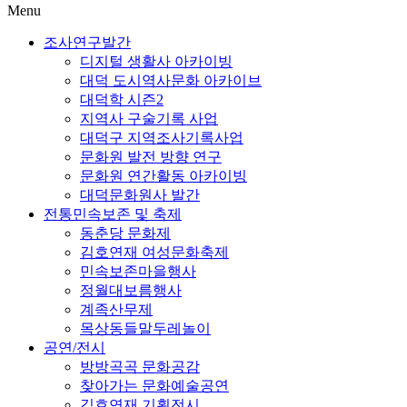
Menu
조사연구발간
디지털 생활사 아카이빙
대덕 도시역사문화 아카이브
대덕학 시즌2
지역사 구술기록 사업
대덕구 지역조사기록사업
문화원 발전 방향 연구
문화원 연간활동 아카이빙
대덕문화원사 발간
전통민속보존 및 축제
동춘당 문화제
김호연재 여성문화축제
민속보존마을행사
정월대보름행사
계족산무제
목상동들말두레놀이
공연/전시
방방곡곡 문화공감
찾아가는 문화예술공연
김호연재 기획전시