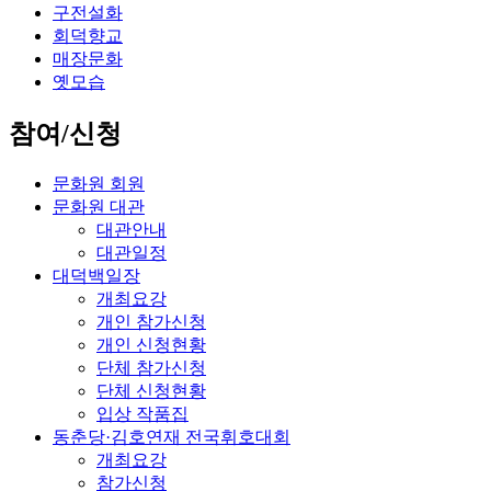
구전설화
회덕향교
매장문화
옛모습
참여/신청
문화원 회원
문화원 대관
대관안내
대관일정
대덕백일장
개최요강
개인 참가신청
개인 신청현황
단체 참가신청
단체 신청현황
입상 작품집
동춘당·김호연재 전국휘호대회
개최요강
참가신청