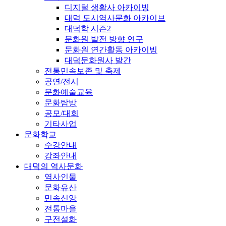
디지털 생활사 아카이빙
대덕 도시역사문화 아카이브
대덕학 시즌2
문화원 발전 방향 연구
문화원 연간활동 아카이빙
대덕문화원사 발간
전통민속보존 및 축제
공연/전시
문화예술교육
문화탐방
공모/대회
기타사업
문화학교
수강안내
강좌안내
대덕의 역사문화
역사인물
문화유산
민속신앙
전통마을
구전설화