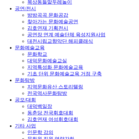
목상동들말두레놀이
공연/전시
방방곡곡 문화공감
찾아가는 문화예술공연
김호연재 기획전시
공연장 연계 예술단체 육성지원사업
대전시립교향악단 해피클래식
문화예술교육
문화학교
대덕문화예술교실
지역특성화 문화예술교육
기초 단위 문화예술교육 거점 구축
문화탐방
지역문화유산 스토리텔링
전국역사문화탐방
공모/대회
대덕백일장
동춘당 전국휘호대회
김호연재 여성휘호대회
기타 사업
인문학 강의
문화원 직원 역량강화