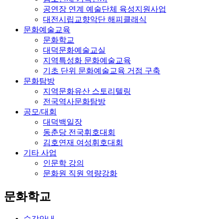
공연장 연계 예술단체 육성지원사업
대전시립교향악단 해피클래식
문화예술교육
문화학교
대덕문화예술교실
지역특성화 문화예술교육
기초 단위 문화예술교육 거점 구축
문화탐방
지역문화유산 스토리텔링
전국역사문화탐방
공모/대회
대덕백일장
동춘당 전국휘호대회
김호연재 여성휘호대회
기타 사업
인문학 강의
문화원 직원 역량강화
문화학교
수강안내