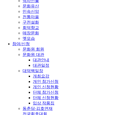
역사인물
문화유산
민속신앙
전통마을
구전설화
회덕향교
매장문화
옛모습
참여/신청
문화원 회원
문화원 대관
대관안내
대관일정
대덕백일장
개최요강
개인 참가신청
개인 신청현황
단체 참가신청
단체 신청현황
입상 작품집
동춘당·김호연재
전국휘호대회