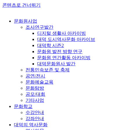
콘텐츠로 건너뛰기
문화원사업
조사연구발간
디지털 생활사 아카이빙
대덕 도시역사문화 아카이브
대덕학 시즌2
문화원 발전 방향 연구
문화원 연간활동 아카이빙
대덕문화원사 발간
전통민속보존 및 축제
공연/전시
문화예술교육
문화탐방
공모/대회
기타사업
문화학교
수강안내
강좌안내
대덕의 역사문화