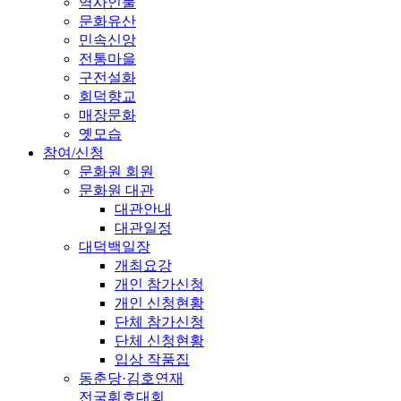
역사인물
문화유산
민속신앙
전통마을
구전설화
회덕향교
매장문화
옛모습
참여/신청
문화원 회원
문화원 대관
대관안내
대관일정
대덕백일장
개최요강
개인 참가신청
개인 신청현황
단체 참가신청
단체 신청현황
입상 작품집
동춘당·김호연재
전국휘호대회