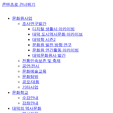
콘텐츠로 건너뛰기
문화원사업
조사연구발간
디지털 생활사 아카이빙
대덕 도시역사문화 아카이브
대덕학 시즌2
문화원 발전 방향 연구
문화원 연간활동 아카이빙
대덕문화원사 발간
전통민속보존 및 축제
공연/전시
문화예술교육
문화탐방
공모/대회
기타사업
문화학교
수강안내
강좌안내
대덕의 역사문화