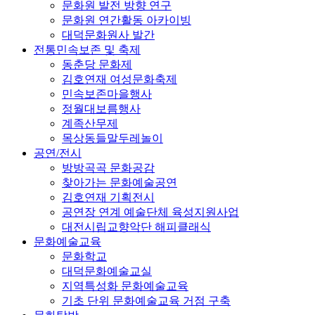
문화원 발전 방향 연구
문화원 연간활동 아카이빙
대덕문화원사 발간
전통민속보존 및 축제
동춘당 문화제
김호연재 여성문화축제
민속보존마을행사
정월대보름행사
계족산무제
목상동들말두레놀이
공연/전시
방방곡곡 문화공감
찾아가는 문화예술공연
김호연재 기획전시
공연장 연계 예술단체 육성지원사업
대전시립교향악단 해피클래식
문화예술교육
문화학교
대덕문화예술교실
지역특성화 문화예술교육
기초 단위 문화예술교육 거점 구축