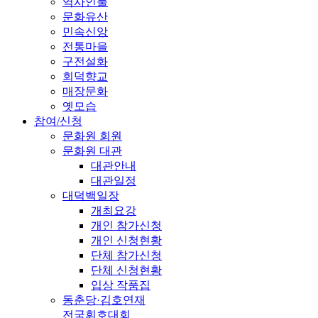
역사인물
문화유산
민속신앙
전통마을
구전설화
회덕향교
매장문화
옛모습
참여/신청
문화원 회원
문화원 대관
대관안내
대관일정
대덕백일장
개최요강
개인 참가신청
개인 신청현황
단체 참가신청
단체 신청현황
입상 작품집
동춘당·김호연재
전국휘호대회