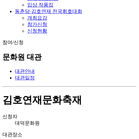
입상 작품집
동춘당·김호연재 전국휘호대회
개최요강
참가신청
신청현황
참여/신청
문화원 대관
대관안내
대관일정
김호연재문화축재
신청자
대덕문화원
대관장소