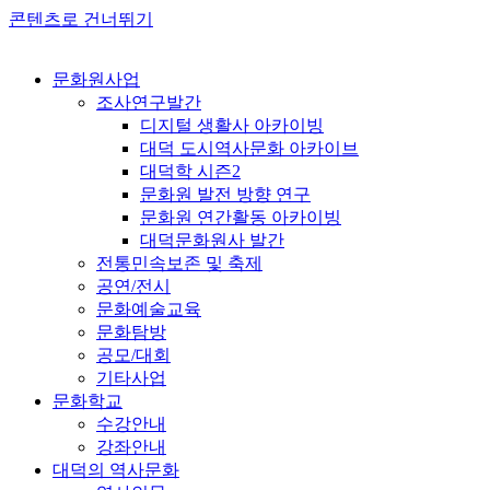
콘텐츠로 건너뛰기
문화원사업
조사연구발간
디지털 생활사 아카이빙
대덕 도시역사문화 아카이브
대덕학 시즌2
문화원 발전 방향 연구
문화원 연간활동 아카이빙
대덕문화원사 발간
전통민속보존 및 축제
공연/전시
문화예술교육
문화탐방
공모/대회
기타사업
문화학교
수강안내
강좌안내
대덕의 역사문화