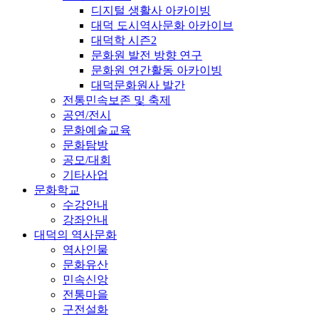
디지털 생활사 아카이빙
대덕 도시역사문화 아카이브
대덕학 시즌2
문화원 발전 방향 연구
문화원 연간활동 아카이빙
대덕문화원사 발간
전통민속보존 및 축제
공연/전시
문화예술교육
문화탐방
공모/대회
기타사업
문화학교
수강안내
강좌안내
대덕의 역사문화
역사인물
문화유산
민속신앙
전통마을
구전설화