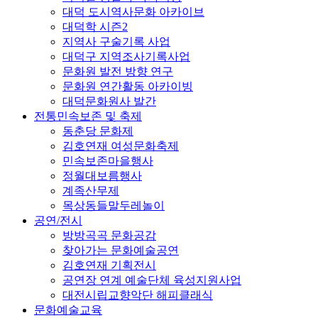
대덕 도시역사문화 아카이브
대덕학 시즌2
지역사 구술기록 사업
대덕구 지역조사기록사업
문화원 발전 방향 연구
문화원 연간활동 아카이빙
대덕문화원사 발간
전통민속보존 및 축제
동춘당 문화제
김호연재 여성문화축제
민속보존마을행사
정월대보름행사
계족산무제
목상동들말두레놀이
공연/전시
방방곡곡 문화공감
찾아가는 문화예술공연
김호연재 기획전시
공연장 연계 예술단체 육성지원사업
대전시립교향악단 해피클래식
문화예술교육