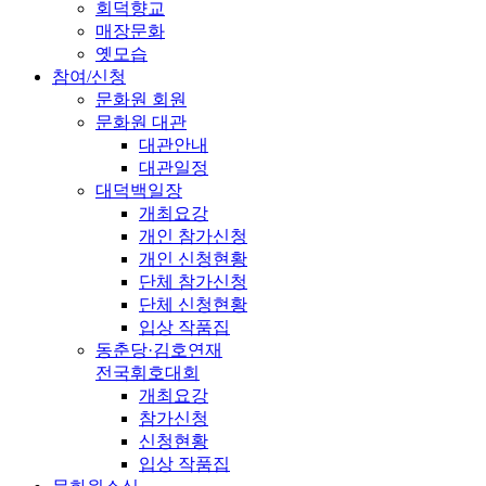
회덕향교
매장문화
옛모습
참여/신청
문화원 회원
문화원 대관
대관안내
대관일정
대덕백일장
개최요강
개인 참가신청
개인 신청현황
단체 참가신청
단체 신청현황
입상 작품집
동춘당·김호연재
전국휘호대회
개최요강
참가신청
신청현황
입상 작품집