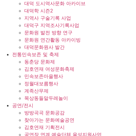
대덕 도시역사문화 아카이브
대덕학 시즌2
지역사 구술기록 사업
대덕구 지역조사기록사업
문화원 발전 방향 연구
문화원 연간활동 아카이빙
대덕문화원사 발간
전통민속보존 및 축제
동춘당 문화제
김호연재 여성문화축제
민속보존마을행사
정월대보름행사
계족산무제
목상동들말두레놀이
공연/전시
방방곡곡 문화공감
찾아가는 문화예술공연
김호연재 기획전시
공연장 연계 예술단체 육성지원사업