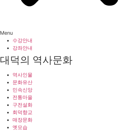
Menu
수강안내
강좌안내
대덕의 역사문화
역사인물
문화유산
민속신앙
전통마을
구전설화
회덕향교
매장문화
옛모습