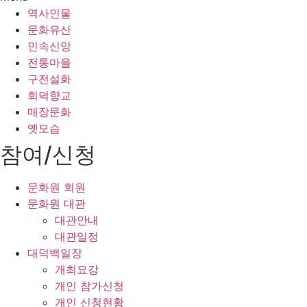
역사인물
문화유산
민속신앙
전통마을
구전설화
회덕향교
매장문화
옛모습
참여/신청
문화원 회원
문화원 대관
대관안내
대관일정
대덕백일장
개최요강
개인 참가신청
개인 신청현황