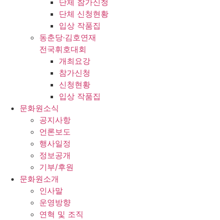
단체 참가신청
단체 신청현황
입상 작품집
동춘당·김호연재
전국휘호대회
개최요강
참가신청
신청현황
입상 작품집
문화원소식
공지사항
언론보도
행사일정
정보공개
기부/후원
문화원소개
인사말
운영방향
연혁 및 조직