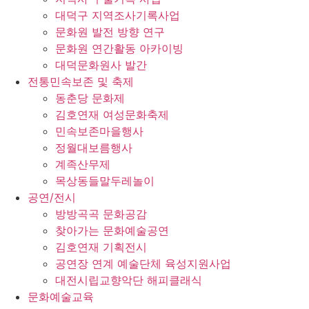
대덕구 지역조사기록사업
문화원 발전 방향 연구
문화원 연간활동 아카이빙
대덕문화원사 발간
전통민속보존 및 축제
동춘당 문화제
김호연재 여성문화축제
민속보존마을행사
정월대보름행사
계족산무제
목상동들말두레놀이
공연/전시
방방곡곡 문화공감
찾아가는 문화예술공연
김호연재 기획전시
공연장 연계 예술단체 육성지원사업
대전시립교향악단 해피클래식
문화예술교육