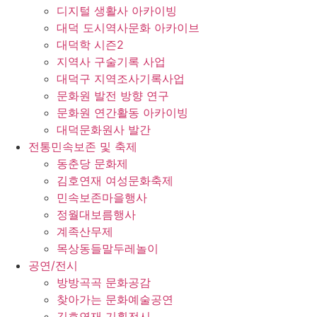
디지털 생활사 아카이빙
대덕 도시역사문화 아카이브
대덕학 시즌2
지역사 구술기록 사업
대덕구 지역조사기록사업
문화원 발전 방향 연구
문화원 연간활동 아카이빙
대덕문화원사 발간
전통민속보존 및 축제
동춘당 문화제
김호연재 여성문화축제
민속보존마을행사
정월대보름행사
계족산무제
목상동들말두레놀이
공연/전시
방방곡곡 문화공감
찾아가는 문화예술공연
김호연재 기획전시