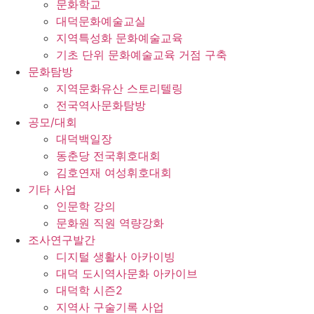
문화학교
대덕문화예술교실
지역특성화 문화예술교육
기초 단위 문화예술교육 거점 구축
문화탐방
지역문화유산 스토리텔링
전국역사문화탐방
공모/대회
대덕백일장
동춘당 전국휘호대회
김호연재 여성휘호대회
기타 사업
인문학 강의
문화원 직원 역량강화
조사연구발간
디지털 생활사 아카이빙
대덕 도시역사문화 아카이브
대덕학 시즌2
지역사 구술기록 사업