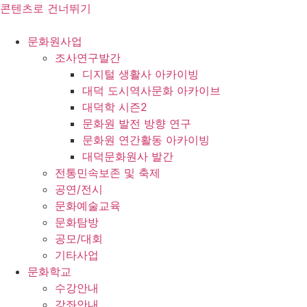
콘텐츠로 건너뛰기
문화원사업
조사연구발간
디지털 생활사 아카이빙
대덕 도시역사문화 아카이브
대덕학 시즌2
문화원 발전 방향 연구
문화원 연간활동 아카이빙
대덕문화원사 발간
전통민속보존 및 축제
공연/전시
문화예술교육
문화탐방
공모/대회
기타사업
문화학교
수강안내
강좌안내