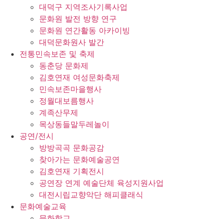
대덕구 지역조사기록사업
문화원 발전 방향 연구
문화원 연간활동 아카이빙
대덕문화원사 발간
전통민속보존 및 축제
동춘당 문화제
김호연재 여성문화축제
민속보존마을행사
정월대보름행사
계족산무제
목상동들말두레놀이
공연/전시
방방곡곡 문화공감
찾아가는 문화예술공연
김호연재 기획전시
공연장 연계 예술단체 육성지원사업
대전시립교향악단 해피클래식
문화예술교육
문화학교