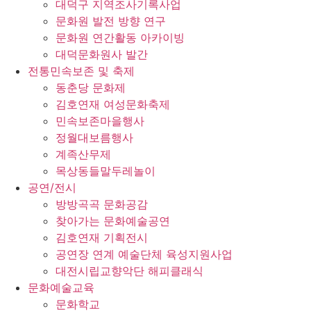
대덕구 지역조사기록사업
문화원 발전 방향 연구
문화원 연간활동 아카이빙
대덕문화원사 발간
전통민속보존 및 축제
동춘당 문화제
김호연재 여성문화축제
민속보존마을행사
정월대보름행사
계족산무제
목상동들말두레놀이
공연/전시
방방곡곡 문화공감
찾아가는 문화예술공연
김호연재 기획전시
공연장 연계 예술단체 육성지원사업
대전시립교향악단 해피클래식
문화예술교육
문화학교