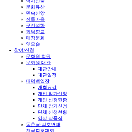
역사인물
문화유산
민속신앙
전통마을
구전설화
회덕향교
매장문화
옛모습
참여/신청
문화원 회원
문화원 대관
대관안내
대관일정
대덕백일장
개최요강
개인 참가신청
개인 신청현황
단체 참가신청
단체 신청현황
입상 작품집
동춘당·김호연재
전국휘호대회