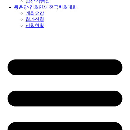
입상 작품집
동춘당·김호연재 전국휘호대회
개최요강
참가신청
신청현황