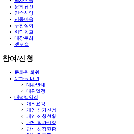
역사인물
문화유산
민속신앙
전통마을
구전설화
회덕향교
매장문화
옛모습
참여/신청
문화원 회원
문화원 대관
대관안내
대관일정
대덕백일장
개최요강
개인 참가신청
개인 신청현황
단체 참가신청
단체 신청현황