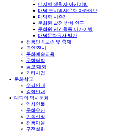
디지털 생활사 아카이빙
대덕 도시역사문화 아카이브
대덕학 시즌2
문화원 발전 방향 연구
문화원 연간활동 아카이빙
대덕문화원사 발간
전통민속보존 및 축제
공연/전시
문화예술교육
문화탐방
공모/대회
기타사업
문화학교
수강안내
강좌안내
대덕의 역사문화
역사인물
문화유산
민속신앙
전통마을
구전설화