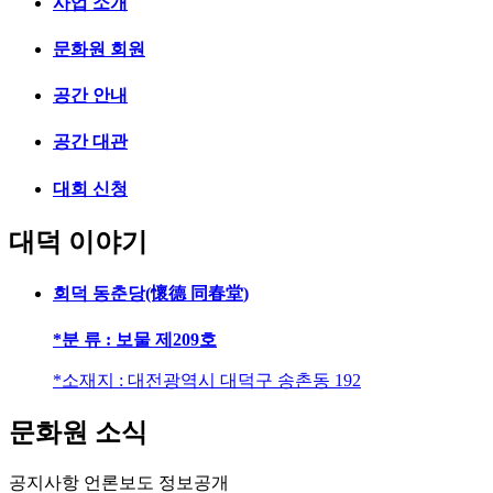
사업 소개
문화원 회원
공간 안내
공간 대관
대회 신청
대덕 이야기
회덕 동춘당(懷德 同春堂)
*분 류 : 보물 제209호
*소재지 : 대전광역시 대덕구 송촌동 192
문화원 소식
공지사항
언론보도
정보공개