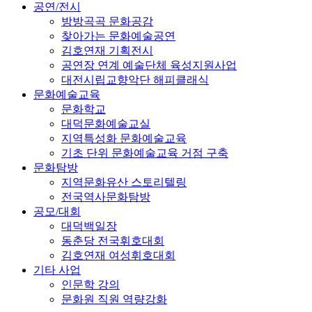
공연/전시
방방곡곡 문화공감
찾아가는 문화예술공연
김호연재 기획전시
공연장 연계 예술단체 육성지원사업
대전시립교향악단 해피클래식
문화예술교육
문화학교
대덕문화예술교실
지역특성화 문화예술교육
기초 단위 문화예술교육 거점 구축
문화탐방
지역문화유산 스토리텔링
전국역사문화탐방
공모/대회
대덕백일장
동춘당 전국휘호대회
김호연재 여성휘호대회
기타 사업
인문학 강의
문화원 직원 역량강화