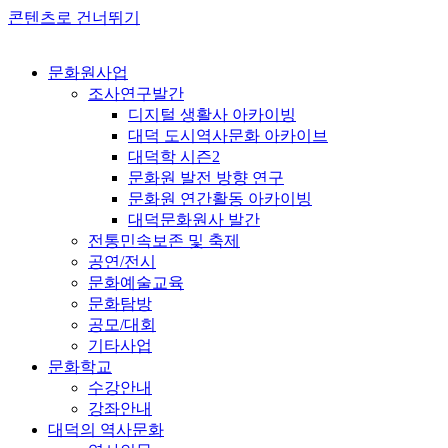
콘텐츠로 건너뛰기
문화원사업
조사연구발간
디지털 생활사 아카이빙
대덕 도시역사문화 아카이브
대덕학 시즌2
문화원 발전 방향 연구
문화원 연간활동 아카이빙
대덕문화원사 발간
전통민속보존 및 축제
공연/전시
문화예술교육
문화탐방
공모/대회
기타사업
문화학교
수강안내
강좌안내
대덕의 역사문화