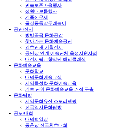
민속보존마을행사
정월대보름행사
계족산무제
목상동들말두레놀이
공연/전시
방방곡곡 문화공감
찾아가는 문화예술공연
김호연재 기획전시
공연장 연계 예술단체 육성지원사업
대전시립교향악단 해피클래식
문화예술교육
문화학교
대덕문화예술교실
지역특성화 문화예술교육
기초 단위 문화예술교육 거점 구축
문화탐방
지역문화유산 스토리텔링
전국역사문화탐방
공모/대회
대덕백일장
동춘당 전국휘호대회