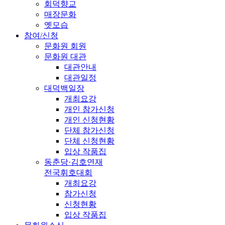
회덕향교
매장문화
옛모습
참여/신청
문화원 회원
문화원 대관
대관안내
대관일정
대덕백일장
개최요강
개인 참가신청
개인 신청현황
단체 참가신청
단체 신청현황
입상 작품집
동춘당·김호연재
전국휘호대회
개최요강
참가신청
신청현황
입상 작품집