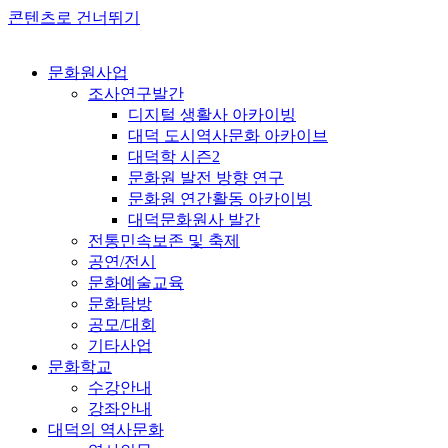
콘텐츠로 건너뛰기
문화원사업
조사연구발간
디지털 생활사 아카이빙
대덕 도시역사문화 아카이브
대덕학 시즌2
문화원 발전 방향 연구
문화원 연간활동 아카이빙
대덕문화원사 발간
전통민속보존 및 축제
공연/전시
문화예술교육
문화탐방
공모/대회
기타사업
문화학교
수강안내
강좌안내
대덕의 역사문화