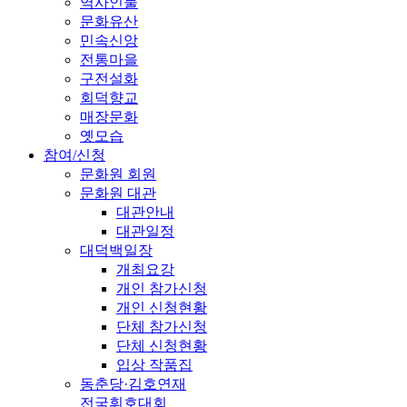
역사인물
문화유산
민속신앙
전통마을
구전설화
회덕향교
매장문화
옛모습
참여/신청
문화원 회원
문화원 대관
대관안내
대관일정
대덕백일장
개최요강
개인 참가신청
개인 신청현황
단체 참가신청
단체 신청현황
입상 작품집
동춘당·김호연재
전국휘호대회