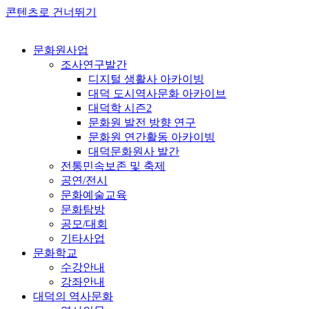
콘텐츠로 건너뛰기
문화원사업
조사연구발간
디지털 생활사 아카이빙
대덕 도시역사문화 아카이브
대덕학 시즌2
문화원 발전 방향 연구
문화원 연간활동 아카이빙
대덕문화원사 발간
전통민속보존 및 축제
공연/전시
문화예술교육
문화탐방
공모/대회
기타사업
문화학교
수강안내
강좌안내
대덕의 역사문화