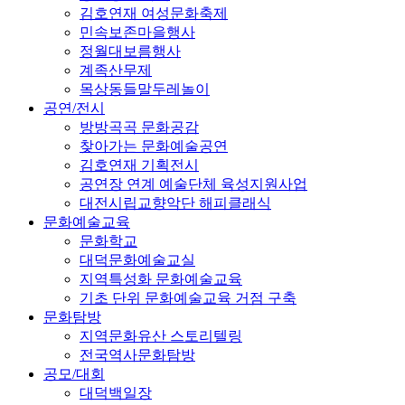
김호연재 여성문화축제
민속보존마을행사
정월대보름행사
계족산무제
목상동들말두레놀이
공연/전시
방방곡곡 문화공감
찾아가는 문화예술공연
김호연재 기획전시
공연장 연계 예술단체 육성지원사업
대전시립교향악단 해피클래식
문화예술교육
문화학교
대덕문화예술교실
지역특성화 문화예술교육
기초 단위 문화예술교육 거점 구축
문화탐방
지역문화유산 스토리텔링
전국역사문화탐방
공모/대회
대덕백일장