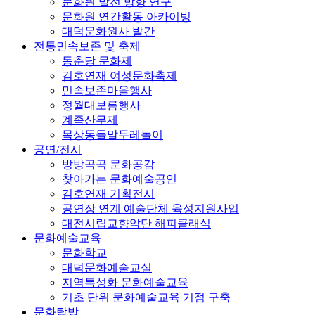
문화원 발전 방향 연구
문화원 연간활동 아카이빙
대덕문화원사 발간
전통민속보존 및 축제
동춘당 문화제
김호연재 여성문화축제
민속보존마을행사
정월대보름행사
계족산무제
목상동들말두레놀이
공연/전시
방방곡곡 문화공감
찾아가는 문화예술공연
김호연재 기획전시
공연장 연계 예술단체 육성지원사업
대전시립교향악단 해피클래식
문화예술교육
문화학교
대덕문화예술교실
지역특성화 문화예술교육
기초 단위 문화예술교육 거점 구축
문화탐방