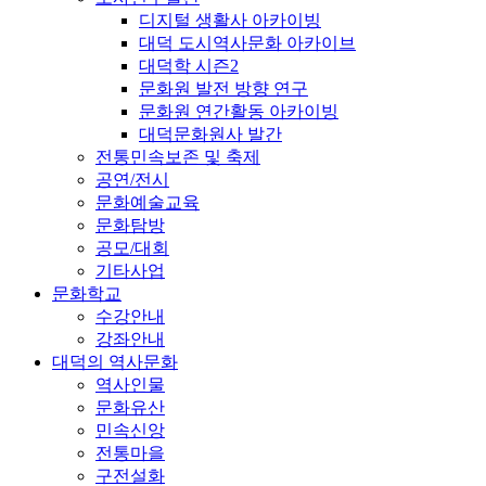
디지털 생활사 아카이빙
대덕 도시역사문화 아카이브
대덕학 시즌2
문화원 발전 방향 연구
문화원 연간활동 아카이빙
대덕문화원사 발간
전통민속보존 및 축제
공연/전시
문화예술교육
문화탐방
공모/대회
기타사업
문화학교
수강안내
강좌안내
대덕의 역사문화
역사인물
문화유산
민속신앙
전통마을
구전설화