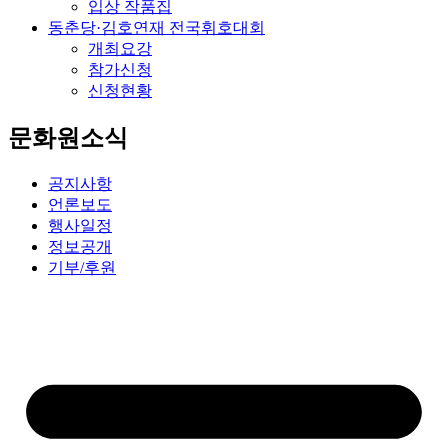
입상 작품집
동춘당·김호연재 전국휘호대회
개최요강
참가신청
신청현황
문화원소식
공지사항
언론보도
행사일정
정보공개
기부/후원