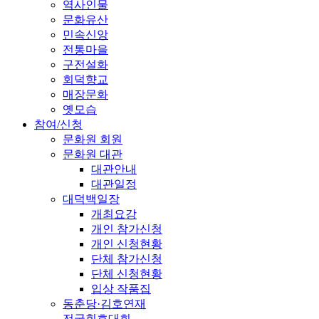
역사인물
문화유산
민속신앙
전통마을
구전설화
회덕향교
매장문화
옛모습
참여/신청
문화원 회원
문화원 대관
대관안내
대관일정
대덕백일장
개최요강
개인 참가신청
개인 신청현황
단체 참가신청
단체 신청현황
입상 작품집
동춘당·김호연재
전국휘호대회