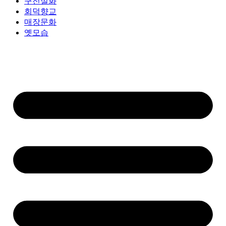
구전설화
회덕향교
매장문화
옛모습