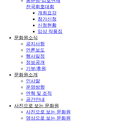
동춘당·김호연재
전국휘호대회
개최요강
참가신청
신청현황
입상 작품집
문화원소식
공지사항
언론보도
행사일정
정보공개
기부/후원
문화원소개
인사말
운영방향
연혁 및 조직
공간안내
사진으로 보는 문화원
사진으로 보는 문화원
영상으로 보는 문화원