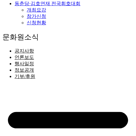
동춘당·김호연재 전국휘호대회
개최요강
참가신청
신청현황
문화원소식
공지사항
언론보도
행사일정
정보공개
기부/후원