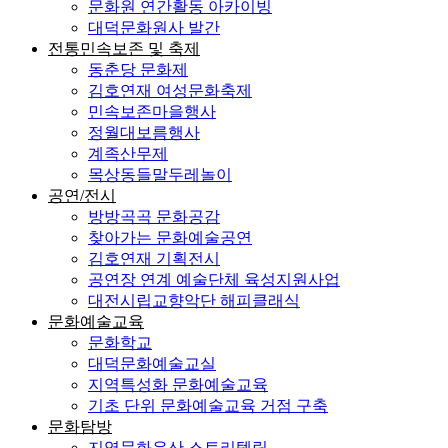
문화원 연간활동 아카이빙
대덕문화원사 발간
전통민속보존 및 축제
동춘당 문화제
김호연재 여성문화축제
민속보존마을행사
정월대보름행사
계족산무제
목상동들말두레놀이
공연/전시
방방곡곡 문화공감
찾아가는 문화예술공연
김호연재 기획전시
공연장 연계 예술단체 육성지원사업
대전시립교향악단 해피클래식
문화예술교육
문화학교
대덕문화예술교실
지역특성화 문화예술교육
기초 단위 문화예술교육 거점 구축
문화탐방
지역문화유산 스토리텔링