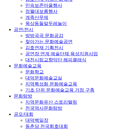
민속보존마을행사
정월대보름행사
계족산무제
목상동들말두레놀이
공연/전시
방방곡곡 문화공감
찾아가는 문화예술공연
김호연재 기획전시
공연장 연계 예술단체 육성지원사업
대전시립교향악단 해피클래식
문화예술교육
문화학교
대덕문화예술교실
지역특성화 문화예술교육
기초 단위 문화예술교육 거점 구축
문화탐방
지역문화유산 스토리텔링
전국역사문화탐방
공모/대회
대덕백일장
동춘당 전국휘호대회