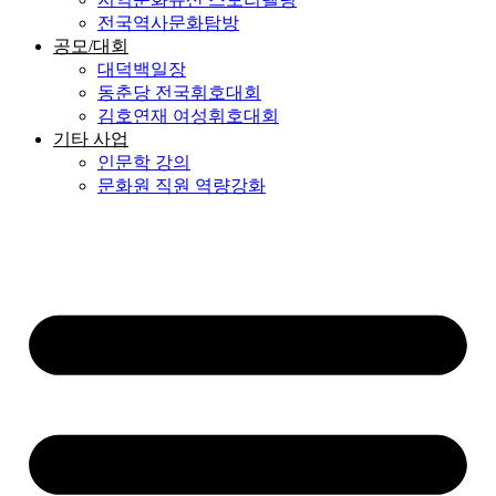
전국역사문화탐방
공모/대회
대덕백일장
동춘당 전국휘호대회
김호연재 여성휘호대회
기타 사업
인문학 강의
문화원 직원 역량강화