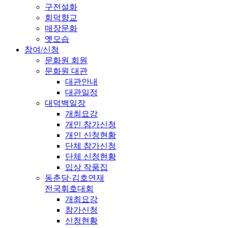
구전설화
회덕향교
매장문화
옛모습
참여/신청
문화원 회원
문화원 대관
대관안내
대관일정
대덕백일장
개최요강
개인 참가신청
개인 신청현황
단체 참가신청
단체 신청현황
입상 작품집
동춘당·김호연재
전국휘호대회
개최요강
참가신청
신청현황