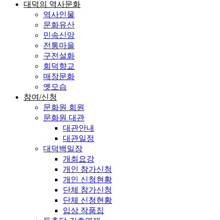
대덕의 역사문화
역사인물
문화유산
민속신앙
전통마을
구전설화
회덕향교
매장문화
옛모습
참여/신청
문화원 회원
문화원 대관
대관안내
대관일정
대덕백일장
개최요강
개인 참가신청
개인 신청현황
단체 참가신청
단체 신청현황
입상 작품집