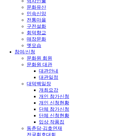
역사인물
문화유산
민속신앙
전통마을
구전설화
회덕향교
매장문화
옛모습
참여/신청
문화원 회원
문화원 대관
대관안내
대관일정
대덕백일장
개최요강
개인 참가신청
개인 신청현황
단체 참가신청
단체 신청현황
입상 작품집
동춘당·김호연재
전국휘호대회