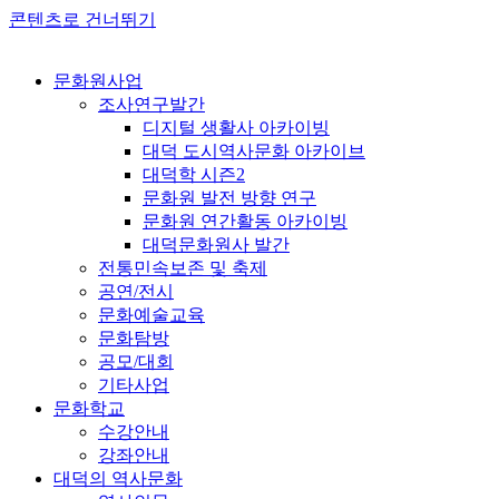
콘텐츠로 건너뛰기
문화원사업
조사연구발간
디지털 생활사 아카이빙
대덕 도시역사문화 아카이브
대덕학 시즌2
문화원 발전 방향 연구
문화원 연간활동 아카이빙
대덕문화원사 발간
전통민속보존 및 축제
공연/전시
문화예술교육
문화탐방
공모/대회
기타사업
문화학교
수강안내
강좌안내
대덕의 역사문화